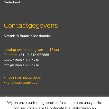
Nederland
Contactgegevens
Simonis & Buunk Kunsthandel
dinsdag t/m zaterdag van 11-17 uur.
Telefoon
+31 (0) 318 652888
www.simonis-buunk.nl
info@simonis-buunk.nl
inschrijven nieuwsbrief
kunstwerk aanbieden
Algemene voorwaarden
Wij en onze partners gebruiken functionele en analytische
Privacy statement
Cookie Policy
cookies voor website optimalisatie, statistieken en