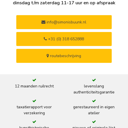
dinsdag t/m zaterdag 11-17 uur en op afspraak
info@simonisbuunk.nl
+31 (0) 318 652888
routebeschrijving
12 maanden ruilrecht
levenslang
authenticiteitsgarantie
taxatierapport voor
gerestaureerd in eigen
verzekering
atelier
kunsthistorische
nieuwe of originele lijst