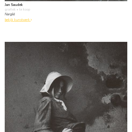
Jan Saudek
grafiek
• te koop
Nargilé
bekijk kunstwerk