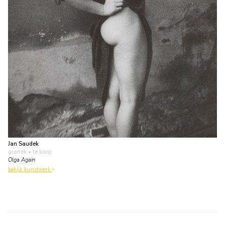
Jan Saudek
grafiek
• te koop
Olga Again
bekijk kunstwerk