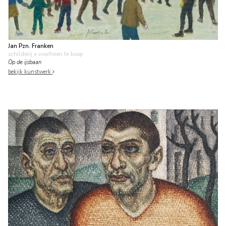
Jan Pzn. Franken
schilderij
• voorheen te koop
Op de ijsbaan
bekijk kunstwerk