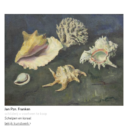
Jan Pzn. Franken
schilderij
• voorheen te koop
Schelpen en koraal
bekijk kunstwerk