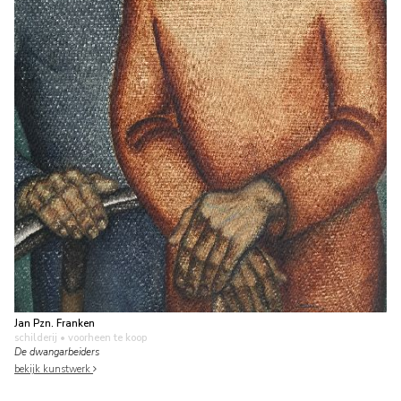
Jan Pzn. Franken
schilderij
• voorheen te koop
De dwangarbeiders
bekijk kunstwerk