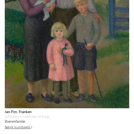
Jan Pzn. Franken
schilderij
• voorheen te koop
Boerenfamilie
bekijk kunstwerk