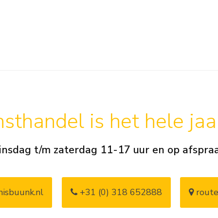
sthandel is het hele ja
insdag t/m zaterdag 11-17 uur en op afspra
isbuunk.nl
+31 (0) 318 652888
route