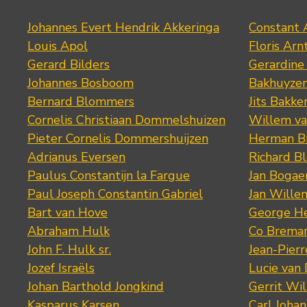
Johannes Evert Hendrik Akkeringa
Constant 
Louis Apol
Floris Arn
Gerard Bilders
Gerardine
Johannes Bosboom
Bakhuyze
Bernard Blommers
Jits Bakke
Cornelis Christiaan Dommelshuizen
Willem va
Pieter Cornelis Dommershuijzen
Herman Bi
Adrianus Eversen
Richard B
Paulus Constantijn la Fargue
Jan Bogae
Paul Joseph Constantin Gabriel
Jan Wille
Bart van Hove
George He
Abraham Hulk
Co Brema
John F. Hulk sr.
Jean-Pier
Jozef Israëls
Lucie van 
Johan Barthold Jongkind
Gerrit Wil
Kasparus Karsen
Carl Joha