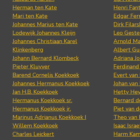
Herman ten Kate
Henri Fan
Mari ten Kate
Edgar Fer
Johannes Marius ten Kate
Dirk Filars
Lodewijk Johannes Kleijn
Leo Geste
Johannes Christiaan Karel
Arnold Ma
Klinkenberg
Albert Gu
Johann Bernard Klombeck
Adriana J
Pieter Kluyver
Ferdinand
Barend Cornelis Koekkoek
Evert van
Johannes Hermanus Koekkoek
Johan van
Jan H.B. Koekkoek
Hetty Hey
Hermanus Koekkoek sr.
Bernard 
Hermanus Koekkoek jr.
Piet van 
Marinus Adrianus Koekkoek I
Theo van
Willem Koekkoek
Isaac Israe
Charles Leickert
Harm Kam