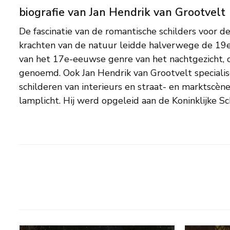
biografie van Jan Hendrik van Grootvelt
De fascinatie van de romantische schilders voor d
schildertalent werd al vroeg bekroond: in het leerjaar 
krachten van de natuur leidde halverwege de 19
voor zijn werk een medaille. Van Grootvelt zond 
van het 17e-eeuwse genre van het nachtgezicht, 
1830-1837 regelmatig in voor de jaarlijkse Tentoons
genoemd. Ook Jan Hendrik van Grootvelt specialise
Meesters; zo was zijn werk voor een groot publiek te zi
schilderen van interieurs en straat- en marktscènes
lamplicht. Hij werd opgeleid aan de Koninklijke Sc