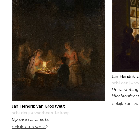
Jan Hendrik 
schilderij
• vo
De uitstallin
Nicolaasfees
bekijk kunst
Jan Hendrik van Grootvelt
schilderij
• voorheen te koop
Op de avondmarkt
bekijk kunstwerk