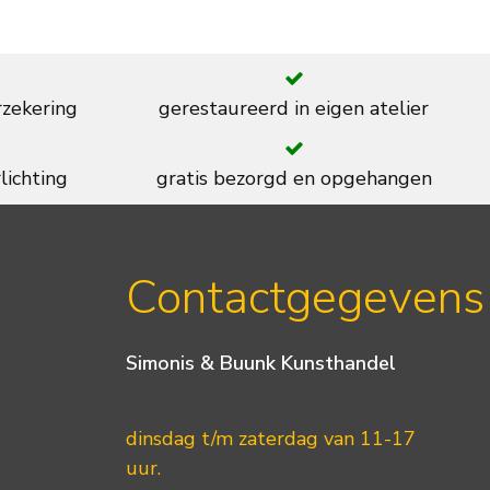
rzekering
gerestaureerd in eigen atelier
lichting
gratis bezorgd en opgehangen
Contactgegevens
Simonis & Buunk Kunsthandel
dinsdag t/m zaterdag van 11-17
uur.