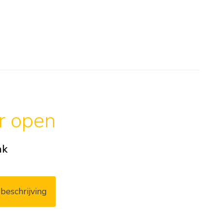
ar open
ak
beschrijving