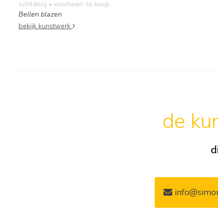
schilderij
• voorheen te koop
Bellen blazen
bekijk kunstwerk
de kun
d
info@simon