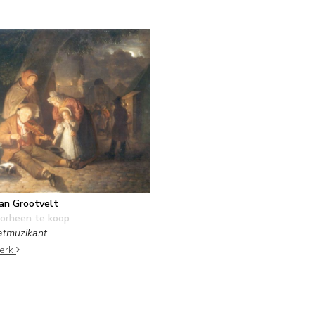
van Grootvelt
orheen te koop
atmuzikant
werk