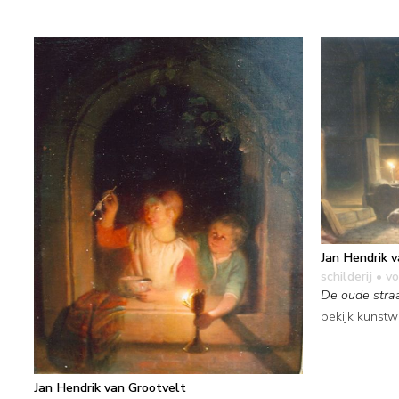
Jan Hendrik 
schilderij
• vo
De oude stra
bekijk kunst
Jan Hendrik van Grootvelt