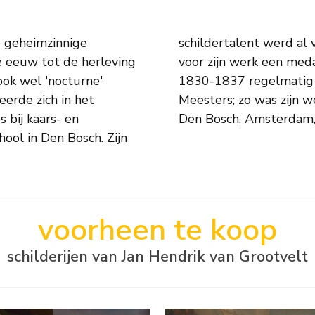
e geheimzinnige
1826/27 kreeg hij
e eeuw tot de herleving
zijn werk in de periode
ook wel 'nocturne'
telling van Levende
erde zich in het
en in onder andere
 bij kaars- en
Den Bosch, Amsterdam,
hool in Den Bosch. Zijn
voorheen te koop
schilderijen van Jan Hendrik van Grootvelt