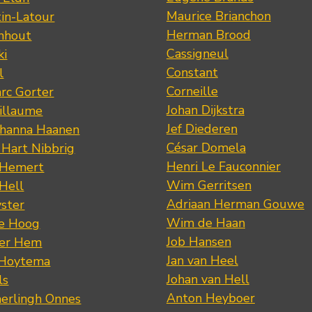
Maurice Brianchon
tin-Latour
Herman Brood
nhout
Cassigneul
ki
Constant
l
Corneille
rc Gorter
Johan Dijkstra
illaume
Jef Diederen
ohanna Haanen
César Domela
 Hart Nibbrig
Henri Le Fauconnier
 Hemert
Wim Gerritsen
 Hell
Adriaan Herman Gouwe
ster
Wim de Haan
de Hoog
Job Hansen
der Hem
Jan van Heel
 Hoytema
Johan van Hell
ls
Anton Heyboer
erlingh Onnes