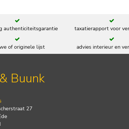
g authenticiteitsgarantie
taxatierapport voor ve
we of originele lijst
advies interieur en ver
 & Buunk
s
scherstraat 27
Ede
d