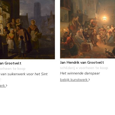
Jan Hendrik van Grootvelt
van Grootvelt
schilderij
• voorheen te koop
orheen te koop
Het winnende danspaar
g van suikerwerk voor het Sint
t
bekijk kunstwerk
werk