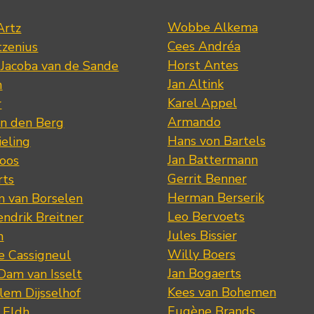
Wobbe Alkema
Artz
Cees Andréa
tzenius
Horst Antes
 Jacoba van de Sande
Jan Altink
n
Karel Appel
r
Armando
n den Berg
Hans von Bartels
eling
Jan Battermann
loos
Gerrit Benner
rts
Herman Berserik
m van Borselen
Leo Bervoets
ndrik Breitner
Jules Bissier
n
Willy Boers
re Cassigneul
Jan Bogaerts
Dam van Isselt
Kees van Bohemen
lem Dijsselhof
Eugène Brands
n Eldh