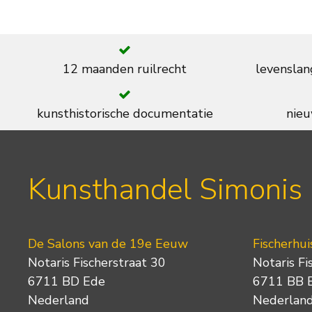
12 maanden ruilrecht
levenslan
kunsthistorische documentatie
nieu
Kunsthandel Simonis
De Salons van de 19e Eeuw
Fischerhui
Notaris Fischerstraat 30
Notaris Fi
6711 BD Ede
6711 BB 
Nederland
Nederlan