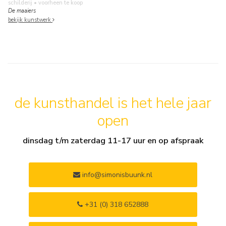
schilderij
• voorheen te koop
De maaiers
bekijk kunstwerk
de kunsthandel is het hele jaar
open
dinsdag t/m zaterdag 11-17 uur en op afspraak
info@simonisbuunk.nl
+31 (0) 318 652888