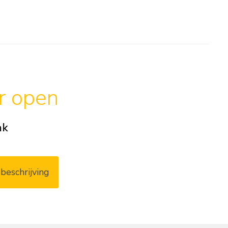
ar open
ak
beschrijving