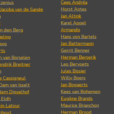
Cees Andréa
tzenius
Horst Antes
 Jacoba van de Sande
Jan Altink
n
Karel Appel
r
Armando
n den Berg
Hans von Bartels
eling
Jan Battermann
loos
Gerrit Benner
rts
Herman Berserik
m van Borselen
Leo Bervoets
ndrik Breitner
Jules Bissier
n
Willy Boers
re Cassigneul
Jan Bogaerts
Dam van Isselt
Kees van Bohemen
lem Dijsselhof
Eugène Brands
n Eldh
Maurice Brianchon
tin-Latour
Herman Brood
nhout