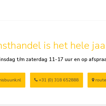
sthandel is het hele ja
insdag t/m zaterdag 11-17 uur en op afspra
isbuunk.nl
+31 (0) 318 652888
route