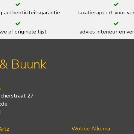
g authenticiteitsgarantie
taxatierapport voor ve
we of originele lijst
advies interieur en ver
 & Buunk
s
scherstraat 27
Ede
d
Wobbe Alkema
Artz