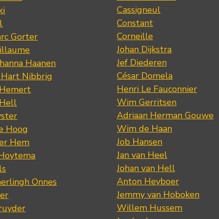
Cassigneul
ki
Constant
l
Corneille
rc Gorter
Johan Dijkstra
illaume
Jef Diederen
ohanna Haanen
César Domela
 Hart Nibbrig
Henri Le Fauconnier
 Hemert
Wim Gerritsen
 Hell
Adriaan Herman Gouwe
ster
Wim de Haan
de Hoog
Job Hansen
der Hem
Jan van Heel
 Hoytema
Johan van Hell
ls
Anton Heyboer
erlingh Onnes
Jemmy van Hoboken
er
Willem Hussem
ruyder