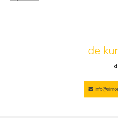
de kun
d
info@simon