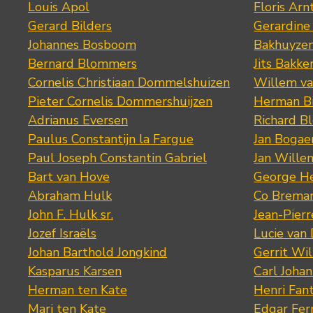
Louis Apol
Floris Arn
Gerard Bilders
Gerardine
Johannes Bosboom
Bakhuyze
Bernard Blommers
Jits Bakke
Cornelis Christiaan Dommelshuizen
Willem va
Pieter Cornelis Dommershuijzen
Herman Bi
Adrianus Eversen
Richard B
Paulus Constantijn la Fargue
Jan Bogae
Paul Joseph Constantin Gabriel
Jan Wille
Bart van Hove
George He
Abraham Hulk
Co Brema
John F. Hulk sr.
Jean-Pier
Jozef Israëls
Lucie van 
Johan Barthold Jongkind
Gerrit Wil
Kasparus Karsen
Carl Joha
Herman ten Kate
Henri Fan
Mari ten Kate
Edgar Fer