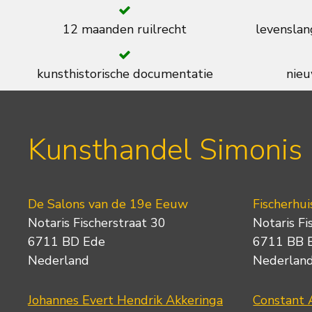
12 maanden ruilrecht
levenslan
kunsthistorische documentatie
nieu
Kunsthandel Simonis
De Salons van de 19e Eeuw
Fischerhui
Notaris Fischerstraat 30
Notaris Fi
6711 BD Ede
6711 BB 
Nederland
Nederlan
Johannes Evert Hendrik Akkeringa
Constant 