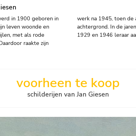
Giesen
werd in 1900 geboren in
tij vierde, wat op de
zijn leven woonde en
'. Giesen was tussen
ijlen, met als rode
1929 en 1946 leraar aa
Daardoor raakte zijn
voorheen te koop
schilderijen van Jan Giesen