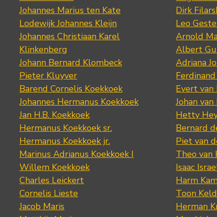
Johannes Marius ten Kate
Dirk Filars
Lodewijk Johannes Kleijn
Leo Geste
Johannes Christiaan Karel
Arnold Ma
Klinkenberg
Albert Gu
Johann Bernard Klombeck
Adriana J
Pieter Kluyver
Ferdinand
Barend Cornelis Koekkoek
Evert van
Johannes Hermanus Koekkoek
Johan van
Jan H.B. Koekkoek
Hetty Hey
Hermanus Koekkoek sr.
Bernard 
Hermanus Koekkoek jr.
Piet van 
Marinus Adrianus Koekkoek I
Theo van
Willem Koekkoek
Isaac Israe
Charles Leickert
Harm Kam
Cornelis Lieste
Toon Keld
Jacob Maris
Herman K