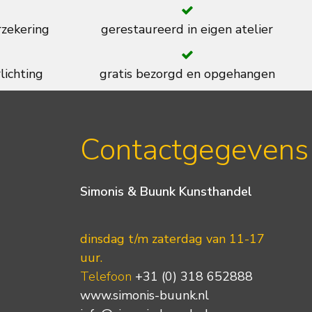
rzekering
gerestaureerd in eigen atelier
lichting
gratis bezorgd en opgehangen
Contactgegevens
Simonis & Buunk Kunsthandel
dinsdag t/m zaterdag van 11-17
uur.
Telefoon
+31 (0) 318 652888
www.simonis-buunk.nl