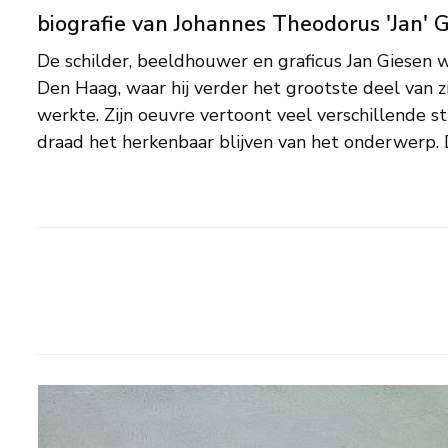
biografie van Johannes Theodorus 'Jan' 
De schilder, beeldhouwer en graficus Jan Giesen 
werk na 1945, toen de abstracte kunst hoog
Den Haag, waar hij verder het grootste deel van 
achtergrond. In de jaren 90 werd hij 'herontdekt
werkte. Zijn oeuvre vertoont veel verschillende st
draad het herkenbaar blijven van het onderwerp. 