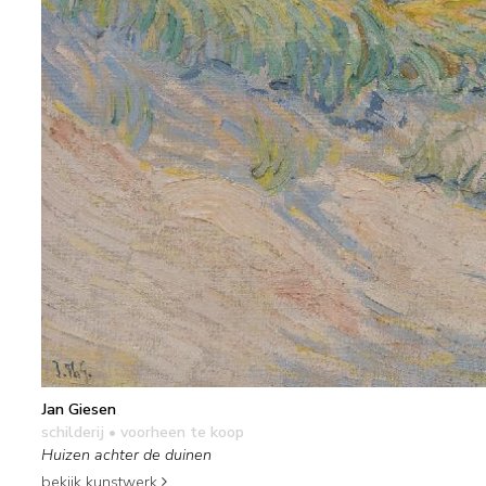
Jan Giesen
schilderij
• voorheen te koop
Huizen achter de duinen
bekijk kunstwerk