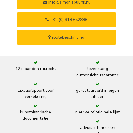
info@simonisbuunk.nl
+31 (0) 318 652888
routebeschrijving
12 maanden ruilrecht
levenslang
authenticiteitsgarantie
taxatierapport voor
gerestaureerd in eigen
verzekering
atelier
kunsthistorische
nieuwe of originele lijst
documentatie
advies interieur en