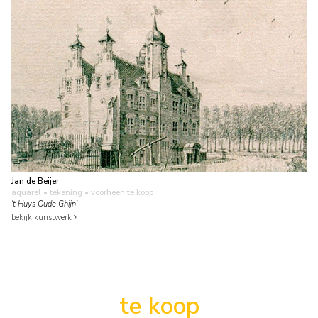
Jan de Beijer
aquarel • tekening
• voorheen te koop
't Huys Oude Ghijn'
bekijk kunstwerk
te koop