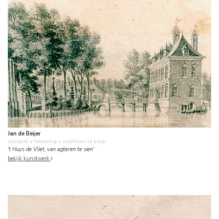
Jan de Beijer
aquarel • tekening
• voorheen te koop
't Huys de Vliet, van agteren te sien'
bekijk kunstwerk