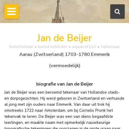
Jan de Beijer
kunstenaar • kunstschilder • aquarellist • tekenaar
Aarau (Zwitserland) 1703-1780 Emmerik
(vermoedelijk)
biografie van Jan de Beijer
Jan de Beijer was een beroemd tekenaar van Hollandse stads-
en dorpsgezichten. Hij werd geboren in Zwitserland en verhuisde
al jong met zijn ouders naar Emmerik. Van daar uit trok hij
omstreeks 1722 naar Amsterdam, om bij Cornelis Pronk het
tekenvak te leren. De Beijer was een van diens begaafdste
leerlingen, en maakte naam met opmerkelijk nauwkeurige
topografische tekeningen die voorzagen in de grote vraag naar