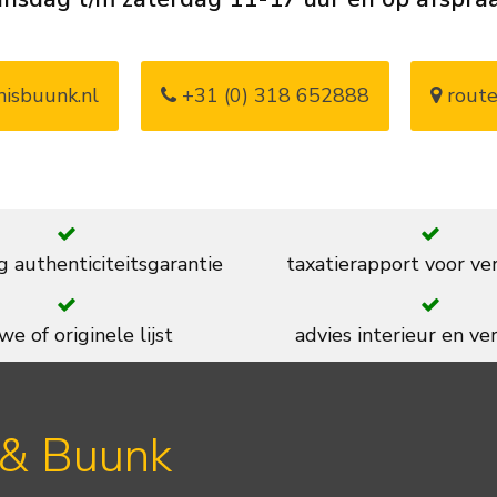
isbuunk.nl
+31 (0) 318 652888
route
g authenticiteitsgarantie
taxatierapport voor ve
we of originele lijst
advies interieur en ver
 & Buunk