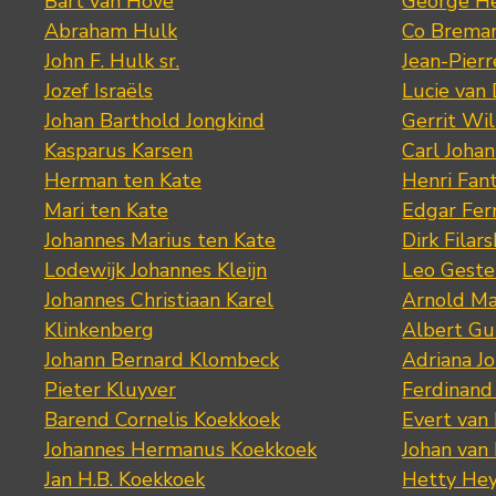
Bart van Hove
George He
Abraham Hulk
Co Brema
John F. Hulk sr.
Jean-Pier
Jozef Israëls
Lucie van 
Johan Barthold Jongkind
Gerrit Wil
Kasparus Karsen
Carl Joha
Herman ten Kate
Henri Fan
Mari ten Kate
Edgar Fer
Johannes Marius ten Kate
Dirk Filars
Lodewijk Johannes Kleijn
Leo Geste
Johannes Christiaan Karel
Arnold Ma
Klinkenberg
Albert Gu
Johann Bernard Klombeck
Adriana J
Pieter Kluyver
Ferdinand
Barend Cornelis Koekkoek
Evert van
Johannes Hermanus Koekkoek
Johan van
Jan H.B. Koekkoek
Hetty Hey