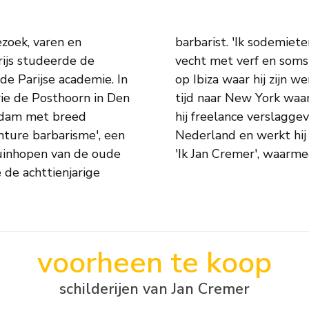
zoek, varen en
t, sla, schop, ik
rijs studeerde de
oont hij drie jaar
de Parijse academie. In
ertrekt hij voor langere
rie de Posthoorn in Den
ilms maakt. Daarnaast is
rdam met breed
agse Post en Vrij
inture barbarisme', een
4 verschijnt zijn boek
puinhopen van de oude
'Ik Jan Cremer', waarm
e de achttienjarige
voorheen te koop
schilderijen van Jan Cremer