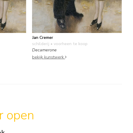
Jan Cremer
schilderij
• voorheen te koop
Decamerone
bekijk kunstwerk
ar open
ak