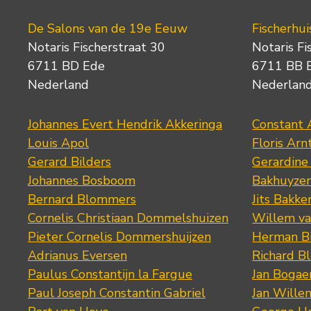
De Salons van de 19e Eeuw
Fischerhui
Notaris Fischerstraat 30
Notaris Fi
6711 BD Ede
6711 BB 
Nederland
Nederlan
Johannes Evert Hendrik Akkeringa
Constant 
Louis Apol
Floris Arn
Gerard Bilders
Gerardine
Johannes Bosboom
Bakhuyze
Bernard Blommers
Jits Bakke
Cornelis Christiaan Dommelshuizen
Willem va
Pieter Cornelis Dommershuijzen
Herman Bi
Adrianus Eversen
Richard B
Paulus Constantijn la Fargue
Jan Bogae
Paul Joseph Constantin Gabriel
Jan Wille