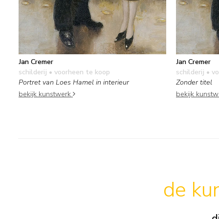
Jan Cremer
Jan Cremer
schilderij
• voorheen te koop
schilderij
• vo
Portret van Loes Hamel in interieur
Zonder titel
bekijk kunstwerk
bekijk kunst
de kun
d