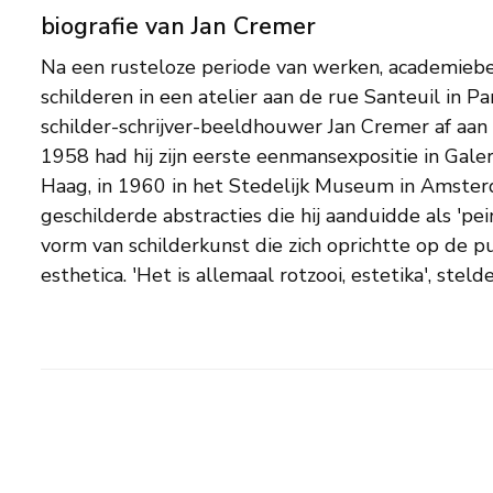
biografie van Jan Cremer
Na een rusteloze periode van werken, academiebe
barbarist. 'Ik sodemieter verf op een doek, ik druip, spa
schilderen in een atelier aan de rue Santeuil in Pa
vecht met verf en soms win ik'. Tussen 1960 en 1963 w
schilder-schrijver-beeldhouwer Jan Cremer af aan 
op Ibiza waar hij zijn werkwijze voortzet. Daarna v
1958 had hij zijn eerste eenmansexpositie in Gale
tijd naar New York waar hij schildert, schrijft en f
Haag, in 1960 in het Stedelijk Museum in Amste
hij freelance verslaggever en kunstcriticus bij De Ha
geschilderde abstracties die hij aanduidde als 'pe
Nederland en werkt hij als decorontwerper. In 196
vorm van schilderkunst die zich oprichtte op de 
esthetica. 'Het is allemaal rotzooi, estetika', steld