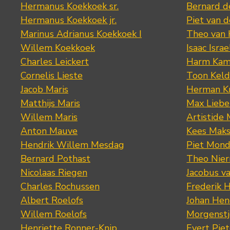
Hermanus Koekkoek sr.
Bernard 
Hermanus Koekkoek jr.
Piet van 
Marinus Adrianus Koekkoek I
Theo van
Willem Koekkoek
Isaac Israe
Charles Leickert
Harm Kam
Cornelis Lieste
Toon Keld
Jacob Maris
Herman K
Matthijs Maris
Max Lieb
Willem Maris
Artistide 
Anton Mauve
Kees Mak
Hendrik Willem Mesdag
Piet Mond
Bernard Pothast
Theo Nier
Nicolaas Riegen
Jacobus v
Charles Rochussen
Frederik 
Albert Roelofs
Johan Hen
Willem Roelofs
Morgenst
Henriette Ronner-Knip
Evert Piet