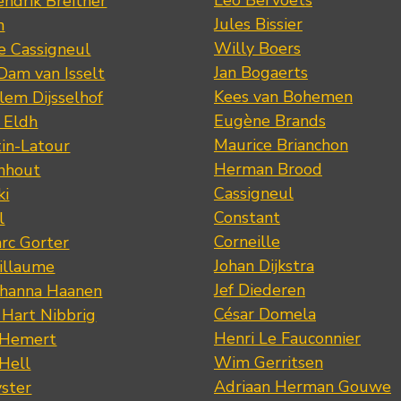
Leo Bervoets
ndrik Breitner
Jules Bissier
n
Willy Boers
re Cassigneul
Jan Bogaerts
Dam van Isselt
Kees van Bohemen
lem Dijsselhof
Eugène Brands
n Eldh
Maurice Brianchon
tin-Latour
Herman Brood
nhout
Cassigneul
ki
Constant
l
Corneille
rc Gorter
Johan Dijkstra
illaume
Jef Diederen
ohanna Haanen
César Domela
 Hart Nibbrig
Henri Le Fauconnier
 Hemert
Wim Gerritsen
 Hell
Adriaan Herman Gouwe
ster