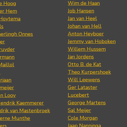
Wim de Haan
de Hoog
Job Hansen
der Hem
Jan van Heel
 Hoytema
Johan van Hell
ls
Anton Heyboer
erlingh Onnes
Jemmy van Hoboken
er
Willem Hussem
ruyder
Jan Jordens
ermann
Otto B. de Kat
Maillol
Theo Kurpershoek
s
Will Leewens
riaan
Ger Lataster
meijer
Lucebert
an Looy
George Martens
Hendrik Kaemmerer
Sal Meijer
drik van Mastenbroek
Cole Morgan
jerne Munthe
Jaap Nanninga
ers