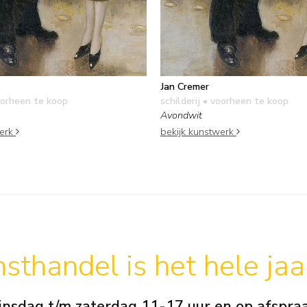
Jan Cremer
orheen te koop
schilderij
• voorheen te koop
Avondwit
werk
bekijk kunstwerk
sthandel is het hele ja
insdag t/m zaterdag 11-17 uur en op afspra