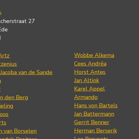
s
scherstraat 27
Ede
d
Wobbe Alkema
Artz
Cees Andréa
tzenius
Horst Antes
 Jacoba van de Sande
Jan Altink
n
Karel Appel
r
Armando
n den Berg
Hans von Bartels
eling
Jan Battermann
loos
Gerrit Benner
rts
Herman Berserik
m van Borselen