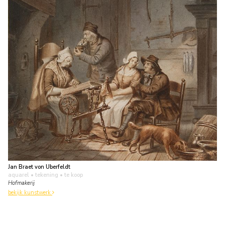
Jan Braet von Uberfeldt
aquarel • tekening
• te koop
Hofmakerij
bekijk kunstwerk