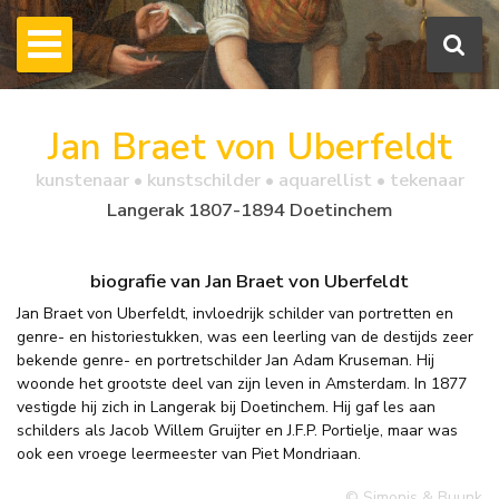
Jan Braet von Uberfeldt
kunstenaar • kunstschilder • aquarellist • tekenaar
Langerak 1807-1894 Doetinchem
biografie van Jan Braet von Uberfeldt
Jan Braet von Uberfeldt, invloedrijk schilder van portretten en
genre- en historiestukken, was een leerling van de destijds zeer
bekende genre- en portretschilder Jan Adam Kruseman. Hij
woonde het grootste deel van zijn leven in Amsterdam. In 1877
vestigde hij zich in Langerak bij Doetinchem. Hij gaf les aan
schilders als Jacob Willem Gruijter en J.F.P. Portielje, maar was
ook een vroege leermeester van Piet Mondriaan.
© Simonis & Buunk