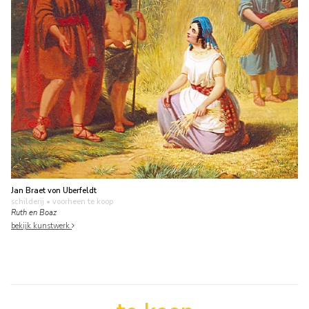
Jan Braet von Uberfeldt
schilderij
• voorheen te koop
Ruth en Boaz
bekijk kunstwerk