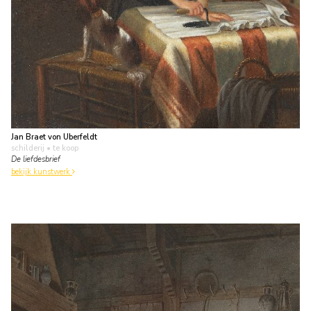
Jan Braet von Uberfeldt
schilderij
• te koop
De liefdesbrief
bekijk kunstwerk