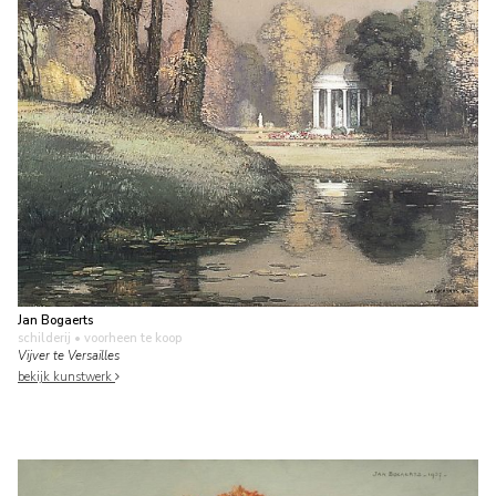
Jan Bogaerts
schilderij
• voorheen te koop
Vijver te Versailles
bekijk kunstwerk