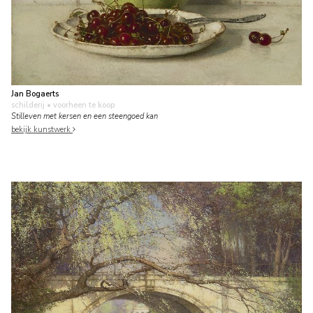
Jan Bogaerts
schilderij
• voorheen te koop
Stilleven met kersen en een steengoed kan
bekijk kunstwerk