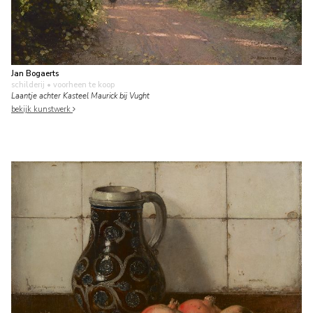
Jan Bogaerts
schilderij
• voorheen te koop
Laantje achter Kasteel Maurick bij Vught
bekijk kunstwerk