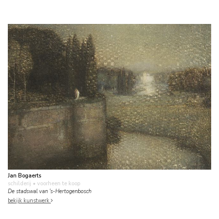
Jan Bogaerts
schilderij
• voorheen te koop
De stadswal van 's-Hertogenbosch
bekijk kunstwerk