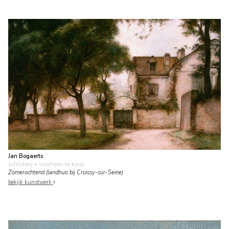
Jan Bogaerts
schilderij
• voorheen te koop
Zomerochtend (landhuis bij Croissy-sur-Seine)
bekijk kunstwerk