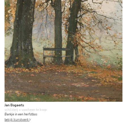
Jan Bogaerts
schilderij
• voorheen te koop
Bankje in een herfstbos
bekijk kunstwerk