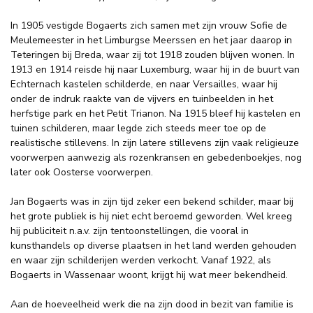
In 1905 vestigde Bogaerts zich samen met zijn vrouw Sofie de
Meulemeester in het Limburgse Meerssen en het jaar daarop in
Teteringen bij Breda, waar zij tot 1918 zouden blijven wonen. In
1913 en 1914 reisde hij naar Luxemburg, waar hij in de buurt van
Echternach kastelen schilderde, en naar Versailles, waar hij
onder de indruk raakte van de vijvers en tuinbeelden in het
herfstige park en het Petit Trianon. Na 1915 bleef hij kastelen en
tuinen schilderen, maar legde zich steeds meer toe op de
realistische stillevens. In zijn latere stillevens zijn vaak religieuze
voorwerpen aanwezig als rozenkransen en gebedenboekjes, nog
later ook Oosterse voorwerpen.
Jan Bogaerts was in zijn tijd zeker een bekend schilder, maar bij
het grote publiek is hij niet echt beroemd geworden. Wel kreeg
hij publiciteit n.a.v. zijn tentoonstellingen, die vooral in
kunsthandels op diverse plaatsen in het land werden gehouden
en waar zijn schilderijen werden verkocht. Vanaf 1922, als
Bogaerts in Wassenaar woont, krijgt hij wat meer bekendheid.
Aan de hoeveelheid werk die na zijn dood in bezit van familie is