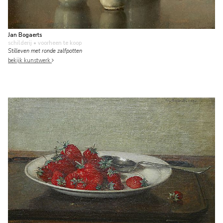
Jan Bogaerts
schilderij
• voorheen te koop
Stilleven met ronde zalfpotten
bekijk kunstwerk