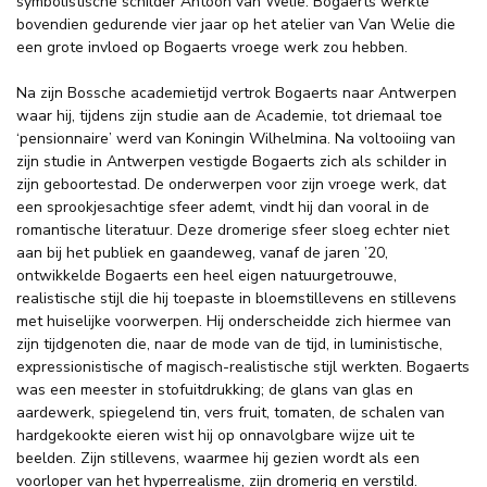
symbolistische schilder Antoon van Welie. Bogaerts werkte
bovendien gedurende vier jaar op het atelier van Van Welie die
een grote invloed op Bogaerts vroege werk zou hebben.
Na zijn Bossche academietijd vertrok Bogaerts naar Antwerpen
waar hij, tijdens zijn studie aan de Academie, tot driemaal toe
‘pensionnaire’ werd van Koningin Wilhelmina. Na voltooiing van
zijn studie in Antwerpen vestigde Bogaerts zich als schilder in
zijn geboortestad. De onderwerpen voor zijn vroege werk, dat
een sprookjesachtige sfeer ademt, vindt hij dan vooral in de
romantische literatuur. Deze dromerige sfeer sloeg echter niet
aan bij het publiek en gaandeweg, vanaf de jaren ’20,
ontwikkelde Bogaerts een heel eigen natuurgetrouwe,
realistische stijl die hij toepaste in bloemstillevens en stillevens
met huiselijke voorwerpen. Hij onderscheidde zich hiermee van
zijn tijdgenoten die, naar de mode van de tijd, in luministische,
expressionistische of magisch-realistische stijl werkten. Bogaerts
was een meester in stofuitdrukking; de glans van glas en
aardewerk, spiegelend tin, vers fruit, tomaten, de schalen van
hardgekookte eieren wist hij op onnavolgbare wijze uit te
beelden. Zijn stillevens, waarmee hij gezien wordt als een
voorloper van het hyperrealisme, zijn dromerig en verstild.