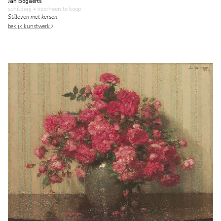
Jan Bogaerts
schilderij
• voorheen te koop
Stilleven met kersen
bekijk kunstwerk