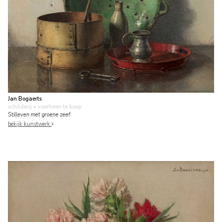
Jan Bogaerts
schilderij
• voorheen te koop
Stilleven met groene zeef
bekijk kunstwerk