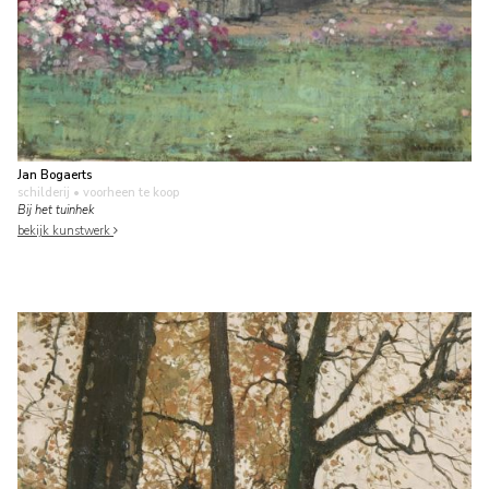
Jan Bogaerts
schilderij
• voorheen te koop
Bij het tuinhek
bekijk kunstwerk