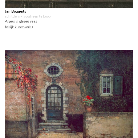
Jan Bogaerts
schilderij
• voorheen te koop
Anjers in glazen vaas
bekijk kunstwerk