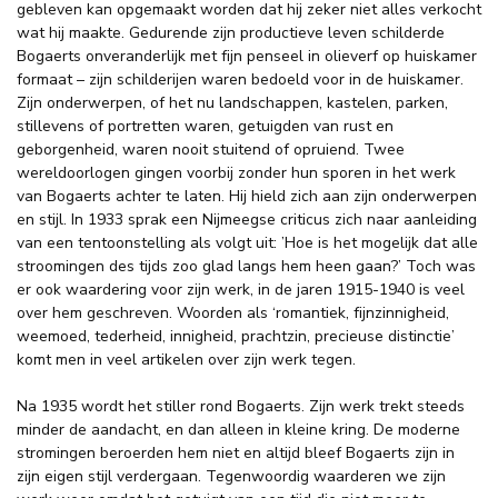
gebleven kan opgemaakt worden dat hij zeker niet alles verkocht
wat hij maakte. Gedurende zijn productieve leven schilderde
Bogaerts onveranderlijk met fijn penseel in olieverf op huiskamer
formaat – zijn schilderijen waren bedoeld voor in de huiskamer.
Zijn onderwerpen, of het nu landschappen, kastelen, parken,
stillevens of portretten waren, getuigden van rust en
geborgenheid, waren nooit stuitend of opruiend. Twee
wereldoorlogen gingen voorbij zonder hun sporen in het werk
van Bogaerts achter te laten. Hij hield zich aan zijn onderwerpen
en stijl. In 1933 sprak een Nijmeegse criticus zich naar aanleiding
van een tentoonstelling als volgt uit: ’Hoe is het mogelijk dat alle
stroomingen des tijds zoo glad langs hem heen gaan?’ Toch was
er ook waardering voor zijn werk, in de jaren 1915-1940 is veel
over hem geschreven. Woorden als ‘romantiek, fijnzinnigheid,
weemoed, tederheid, innigheid, prachtzin, precieuse distinctie’
komt men in veel artikelen over zijn werk tegen.
Na 1935 wordt het stiller rond Bogaerts. Zijn werk trekt steeds
minder de aandacht, en dan alleen in kleine kring. De moderne
stromingen beroerden hem niet en altijd bleef Bogaerts zijn in
zijn eigen stijl verdergaan. Tegenwoordig waarderen we zijn