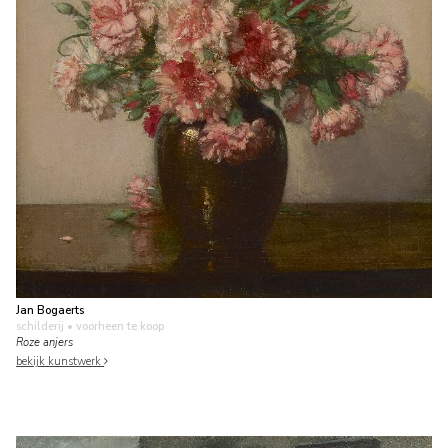
Jan Bogaerts
schilderij
• voorheen te koop
Roze anjers
bekijk kunstwerk