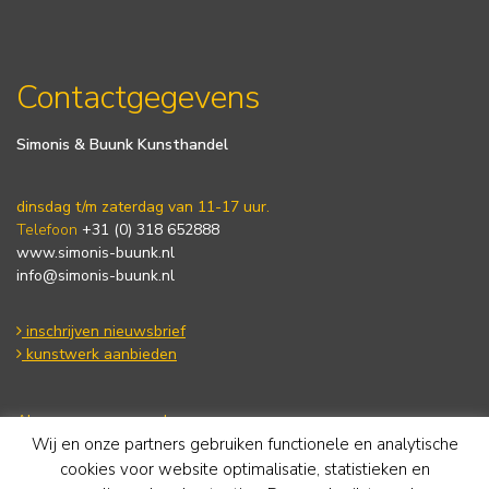
Contactgegevens
Simonis & Buunk Kunsthandel
dinsdag t/m zaterdag van 11-17 uur.
Telefoon
+31 (0) 318 652888
www.simonis-buunk.nl
info@simonis-buunk.nl
inschrijven nieuwsbrief
kunstwerk aanbieden
Algemene voorwaarden
Wij en onze partners gebruiken functionele en analytische
Privacy statement
Cookie Policy
cookies voor website optimalisatie, statistieken en