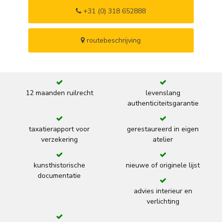
+31 (0) 318 652888
routebeschrijving
12 maanden ruilrecht
levenslang
authenticiteitsgarantie
taxatierapport voor
gerestaureerd in eigen
verzekering
atelier
kunsthistorische
nieuwe of originele lijst
documentatie
advies interieur en
verlichting