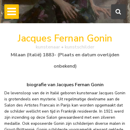
Jacques Fernan Gonin
kunstenaar • kunstschilder
Milaan (Italië) 1883- (Plaats en datum overlijden
onbekend)
biografie van Jacques Fernan Gonin
De levensloop van de in Italië geboren kunstenaar Jacques Gonin
is grotendeels een mysterie. Uit regelmatige deelname aan de
Salon des Artistes Francais in Parijs kan worden opgemaakt dat
de schilder wellicht een tijd in Frankrijk resideerde. In 1921 werd
zijn inzending op deze Salon gewaardeerd met een zilveren
medaille. Ook exposeerde Gonin zijn schilderijen diverse malen in
Groot-Brittannië. Gonin schilderde voornamelijk elegant geklede