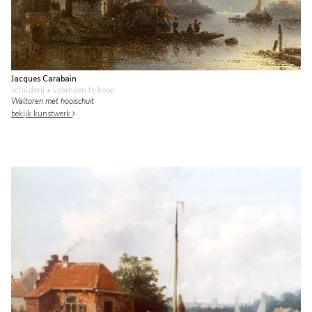
Jacques Carabain
schilderij
• voorheen te koop
Waltoren met hooischuit
bekijk kunstwerk