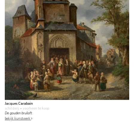
Jacques Carabain
schilderij
• voorheen te koop
De gouden bruiloft
bekijk kunstwerk