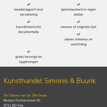
taxatierapport voor
gerestaureerd in eigen
verzekering
atelier
kunsthistorische
nieuwe of originele lijst
documentatie
advies interieur en
verlichting
gratis bezorgd en
opgehangen
Kunsthandel Simonis & Buunk
De Salons van de 19e Eeuw
Notaris Fischerstraat 30
6711 BD Ede