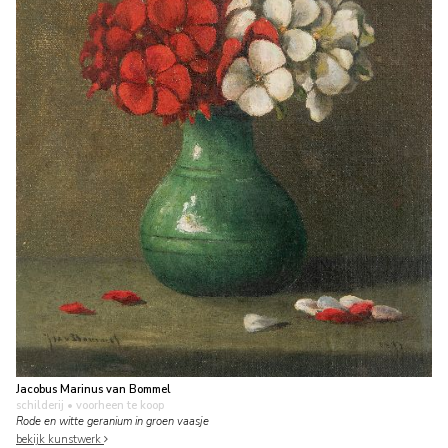
Jacobus Marinus van Bommel
schilderij
• voorheen te koop
Rode en witte geranium in groen vaasje
bekijk kunstwerk