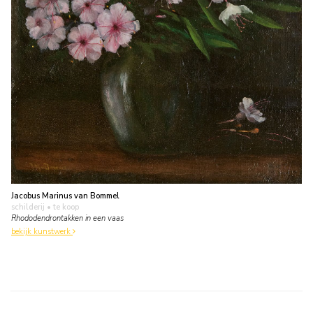
Jacobus Marinus van Bommel
schilderij
• te koop
Rhododendrontakken in een vaas
bekijk kunstwerk