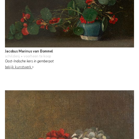
Jacobus Marinus van Bommel
schilderij
• voorheen te koop
Oost-Indische kers in gemberpot
bekijk kunstwerk