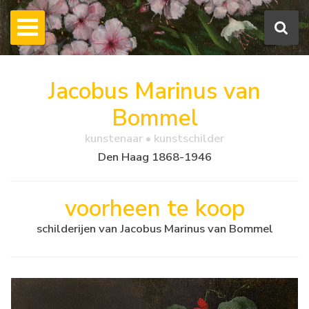
Jacobus Marinus van
Bommel
kunstenaar • kunstschilder
Den Haag 1868-1946
voorheen te koop
schilderijen van Jacobus Marinus van Bommel