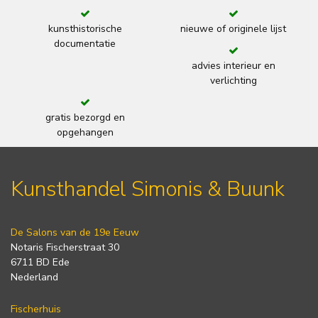
kunsthistorische
nieuwe of originele lijst
documentatie
advies interieur en
verlichting
gratis bezorgd en
opgehangen
Kunsthandel Simonis & Buunk
De Salons van de 19e Eeuw
Notaris Fischerstraat 30
6711 BD Ede
Nederland
Fischerhuis