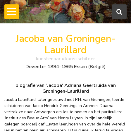
Jacoba van Groningen-
Laurillard
kunstenaar • kunstschilder
Deventer 1894-1965 Essen (België)
biografie van 'Jacoba' Adriana Geertruida van
Groningen-Laurillard
Jacoba Laurillard, later getrouwd met P.H. van Groningen, leerde
schilderen van Jacob Hendrik Geerlings in Arnhem. Daarna
vertrok ze naar Antwerpen om les te nemen op het particuliere
‘Institut des Beaux Arts’ van Henry Luyten. In zijn landelijk
gelegen boerderij gaf Luyten leerlingen van over de hele wereld
les in het 'en plein air' schilderen. Dit is duidelijk terug te vinden