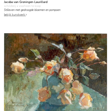
Jacoba van Groningen-Laurillard
schilderij
• voorheen te koop
Stilleven met gedroogde bloemen en pompoen
bekijk kunstwerk