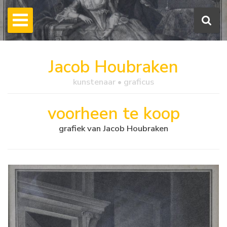
Jacob Houbraken
kunstenaar • graficus
voorheen te koop
grafiek van Jacob Houbraken