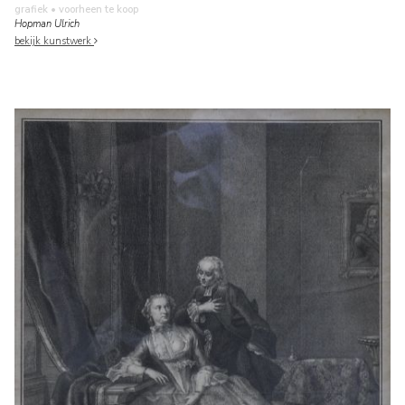
grafiek
• voorheen te koop
Hopman Ulrich
bekijk kunstwerk