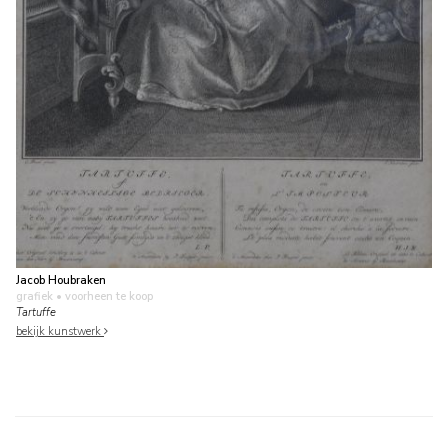
Jacob Houbraken
grafiek
• voorheen te koop
Tartuffe
bekijk kunstwerk