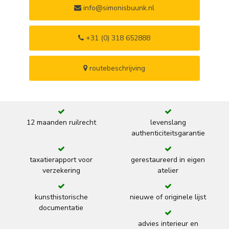
info@simonisbuunk.nl
+31 (0) 318 652888
routebeschrijving
12 maanden ruilrecht
levenslang
authenticiteitsgarantie
taxatierapport voor
gerestaureerd in eigen
verzekering
atelier
kunsthistorische
nieuwe of originele lijst
documentatie
advies interieur en