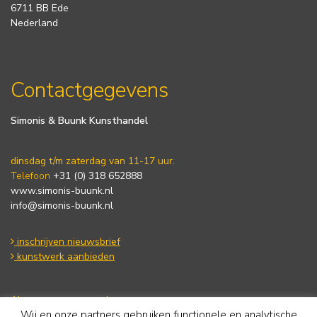
6711 BB Ede
Nederland
Contactgegevens
Simonis & Buunk Kunsthandel
dinsdag t/m zaterdag van 11-17 uur.
Telefoon
+31 (0) 318 652888
www.simonis-buunk.nl
info@simonis-buunk.nl
inschrijven nieuwsbrief
kunstwerk aanbieden
Algemene voorwaarden
Wij en onze partners gebruiken functionele en analytische
Privacy statement