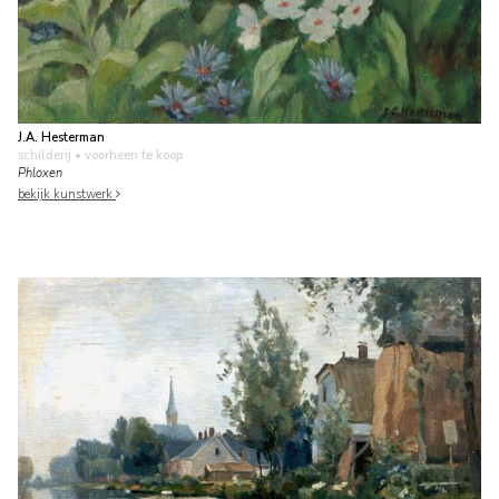
J.A. Hesterman
schilderij
• voorheen te koop
Phloxen
bekijk kunstwerk