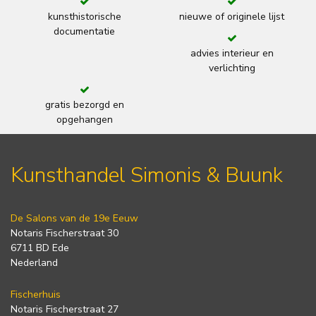
kunsthistorische
nieuwe of originele lijst
documentatie
advies interieur en
verlichting
gratis bezorgd en
opgehangen
Kunsthandel Simonis & Buunk
De Salons van de 19e Eeuw
Notaris Fischerstraat 30
6711 BD Ede
Nederland
Fischerhuis
Notaris Fischerstraat 27