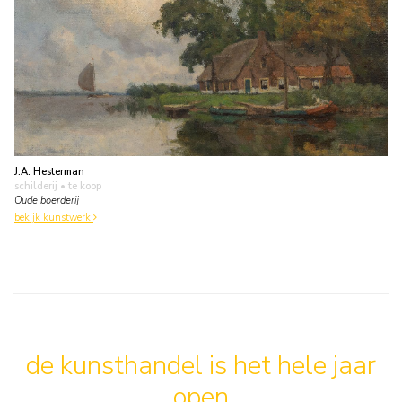
J.A. Hesterman
schilderij
• te koop
Oude boerderij
bekijk kunstwerk
de kunsthandel is het hele jaar
open