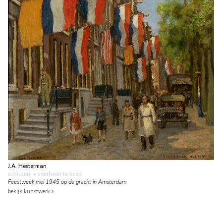
J.A. Hesterman
schilderij
• voorheen te koop
Feestweek mei 1945 op de gracht in Amsterdam
bekijk kunstwerk