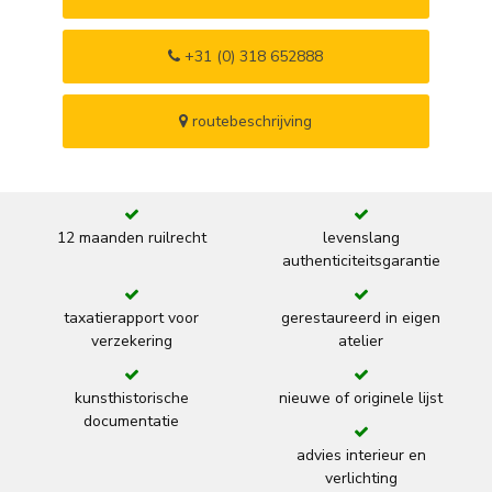
+31 (0) 318 652888
routebeschrijving
12 maanden ruilrecht
levenslang
authenticiteitsgarantie
taxatierapport voor
gerestaureerd in eigen
verzekering
atelier
kunsthistorische
nieuwe of originele lijst
documentatie
advies interieur en
verlichting