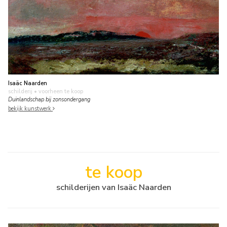
Isaäc Naarden
schilderij
• voorheen te koop
Duinlandschap bij zonsondergang
bekijk kunstwerk
te koop
schilderijen van Isaäc Naarden