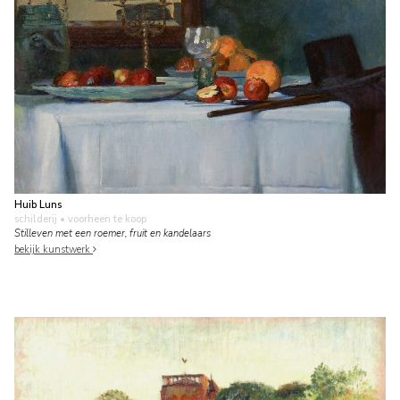
Huib Luns
schilderij
• voorheen te koop
Stilleven met een roemer, fruit en kandelaars
bekijk kunstwerk