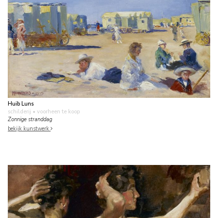
Huib Luns
schilderij
• voorheen te koop
Zonnige stranddag
bekijk kunstwerk