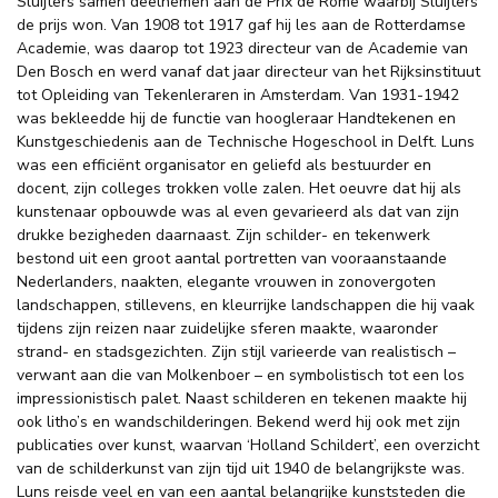
Sluijters samen deelnemen aan de Prix de Rome waarbij Sluijters
de prijs won. Van 1908 tot 1917 gaf hij les aan de Rotterdamse
Academie, was daarop tot 1923 directeur van de Academie van
Den Bosch en werd vanaf dat jaar directeur van het Rijksinstituut
tot Opleiding van Tekenleraren in Amsterdam. Van 1931-1942
was bekleedde hij de functie van hoogleraar Handtekenen en
Kunstgeschiedenis aan de Technische Hogeschool in Delft. Luns
was een efficiënt organisator en geliefd als bestuurder en
docent, zijn colleges trokken volle zalen. Het oeuvre dat hij als
kunstenaar opbouwde was al even gevarieerd als dat van zijn
drukke bezigheden daarnaast. Zijn schilder- en tekenwerk
bestond uit een groot aantal portretten van vooraanstaande
Nederlanders, naakten, elegante vrouwen in zonovergoten
landschappen, stillevens, en kleurrijke landschappen die hij vaak
tijdens zijn reizen naar zuidelijke sferen maakte, waaronder
strand- en stadsgezichten. Zijn stijl varieerde van realistisch –
verwant aan die van Molkenboer – en symbolistisch tot een los
impressionistisch palet. Naast schilderen en tekenen maakte hij
ook litho’s en wandschilderingen. Bekend werd hij ook met zijn
publicaties over kunst, waarvan ‘Holland Schildert’, een overzicht
van de schilderkunst van zijn tijd uit 1940 de belangrijkste was.
Luns reisde veel en van een aantal belangrijke kunststeden die