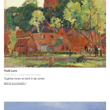
Huib Luns
schilderij
• voorheen te koop
Vughtse toren en kerk in de zomer
bekijk kunstwerk