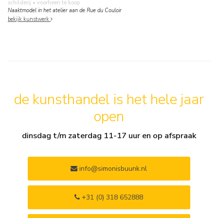
schilderij
• voorheen te koop
Naaktmodel in het atelier aan de Rue du Couloir
bekijk kunstwerk
de kunsthandel is het hele jaar
open
dinsdag t/m zaterdag 11-17 uur en op afspraak
info@simonisbuunk.nl
+31 (0) 318 652888