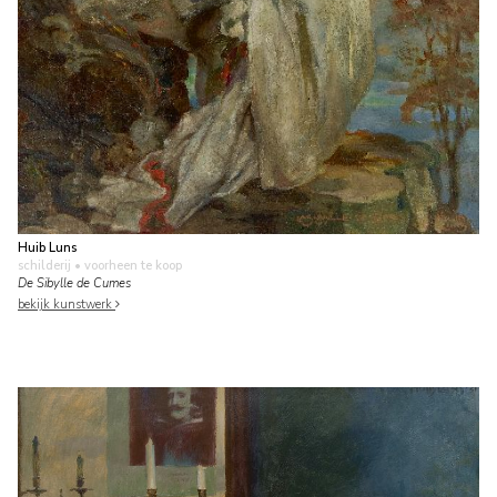
Huib Luns
schilderij
• voorheen te koop
De Sibylle de Cumes
bekijk kunstwerk