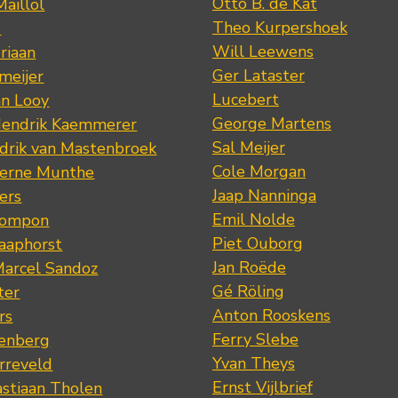
Otto B. de Kat
Maillol
Theo Kurpershoek
s
Will Leewens
riaan
Ger Lataster
meijer
Lucebert
an Looy
George Martens
Hendrik Kaemmerer
Sal Meijer
drik van Mastenbroek
Cole Morgan
jerne Munthe
Jaap Nanninga
ers
Emil Nolde
Pompon
Piet Ouborg
Raaphorst
Jan Roëde
arcel Sandoz
Gé Röling
ter
Anton Rooskens
rs
Ferry Slebe
renberg
Yvan Theys
arreveld
Ernst Vijlbrief
stiaan Tholen