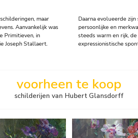
schilderingen, maar
waarbij hij een zeer
evens. Aanvankelijk was
e. Zijn kleurenpalet is
 Primitieven, in
n van een haast
e Joseph Stallaert.
expressionistische spont
voorheen te koop
schilderijen van Hubert Glansdorff