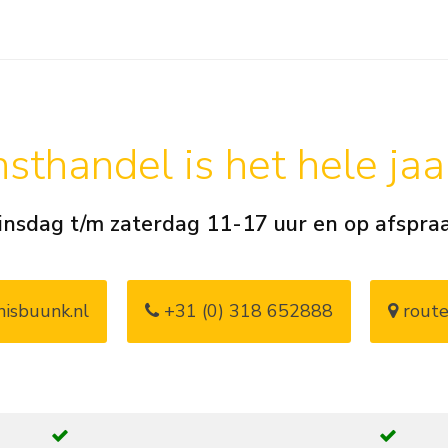
sthandel is het hele ja
insdag t/m zaterdag 11-17 uur en op afspra
isbuunk.nl
+31 (0) 318 652888
route