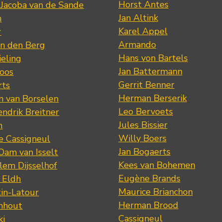
Horst Antes
 Jacoba van de Sande
Jan Altink
n
Karel Appel
r
Armando
n den Berg
Hans von Bartels
eling
Jan Battermann
loos
Gerrit Benner
rts
Herman Berserik
m van Borselen
Leo Bervoets
ndrik Breitner
Jules Bissier
n
Willy Boers
re Cassigneul
Jan Bogaerts
Dam van Isselt
Kees van Bohemen
lem Dijsselhof
Eugène Brands
n Eldh
Maurice Brianchon
tin-Latour
Herman Brood
nhout
Cassigneul
ki