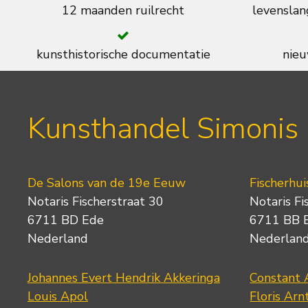
12 maanden ruilrecht
levenslan
kunsthistorische documentatie
nieu
Kunsthandel Simonis
De Salons van de 19e Eeuw
Fischerhui
Notaris Fischerstraat 30
Notaris Fi
6711 BD Ede
6711 BB 
Nederland
Nederlan
Johannes Evert Hendrik Akkeringa
Constant 
Louis Apol
Floris Arn