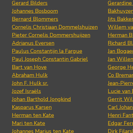
Gerard Bilders
Gerardine
Johannes Bosboom
Bakhuyze
Bernard Blommers
Jits Bakke
Cornelis Christiaan Dommelshuizen
Willem va
Pieter Cornelis Dommershuijzen
Herman Bi
Adrianus Eversen
Richard B
Paulus Constantijn la Fargue
Jan Bogae
Paul Joseph Constantin Gabriel
Jan Wille
Bart van Hove
George He
Abraham Hulk
Co Brema
John F. Hulk sr.
Jean-Pier
Jozef Israëls
Lucie van 
Johan Barthold Jongkind
Gerrit Wil
Kasparus Karsen
Carl Joha
Herman ten Kate
Henri Fan
Mari ten Kate
Edgar Fer
Johannes Marius ten Kate
Dirk Filars