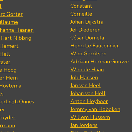
Constant
l
Corneille
rc Gorter
Johan Dijkstra
illaume
Jef Diederen
ohanna Haanen
César Domela
 Hart Nibbrig
Henri Le Fauconnier
 Hemert
Wim Gerritsen
 Hell
Adriaan Herman Gouwe
ster
Wim de Haan
de Hoog
Job Hansen
der Hem
Jan van Heel
 Hoytema
Johan van Hell
ls
Anton Heyboer
erlingh Onnes
Jemmy van Hoboken
er
Willem Hussem
ruyder
Jan Jordens
ermann