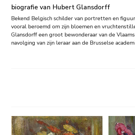
biografie van Hubert Glansdorff
Bekend Belgisch schilder van portretten en figuur
Daarna evolueerde zijn stijl naar het luminisme, 
vooral beroemd om zijn bloemen en vruchtenstill
persoonlijke en merkwaardige techniek ontwikkeld
Glansdorff een groot bewonderaar van de Vlaamse
steeds warm en rijk, de verfopbreng pasteus e
navolging van zijn leraar aan de Brusselse academi