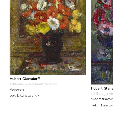
Hubert Glansdorff
schilderij
• voorheen te koop
Hubert Glans
Papavers
schilderij
• vo
bekijk kunstwerk
Bloemstillev
bekijk kunst