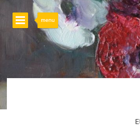
menu
E