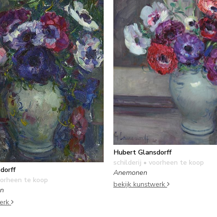
Hubert Glansdorff
schilderij
• voorheen te koop
dorff
Anemonen
orheen te koop
bekijk kunstwerk
en
werk