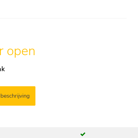
ar open
ak
beschrijving