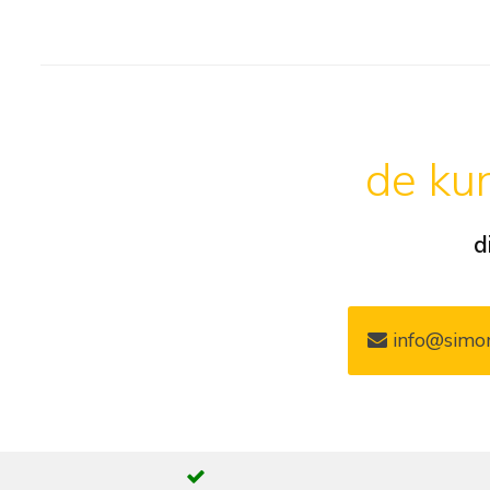
de kun
d
info@simon