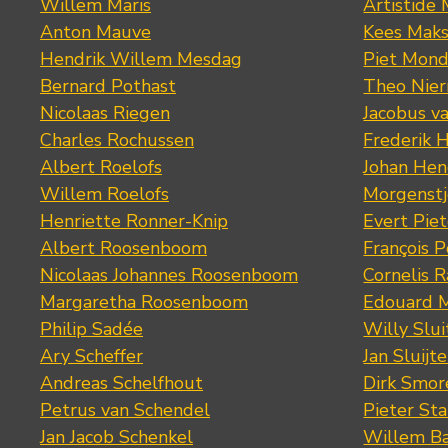
Willem Maris
Artistide 
Anton Mauve
Kees Mak
Hendrik Willem Mesdag
Piet Mond
Bernard Pothast
Theo Nier
Nicolaas Riegen
Jacobus v
Charles Rochussen
Frederik 
Albert Roelofs
Johan Hen
Willem Roelofs
Morgenst
Henriette Ronner-Knip
Evert Piet
Albert Roosenboom
François 
Nicolaas Johannes Roosenboom
Cornelis 
Margaretha Roosenboom
Edouard M
Philip Sadée
Willy Slui
Ary Scheffer
Jan Sluijte
Andreas Schelfhout
Dirk Smo
Petrus van Schendel
Pieter St
Jan Jacob Schenkel
Willem Ba