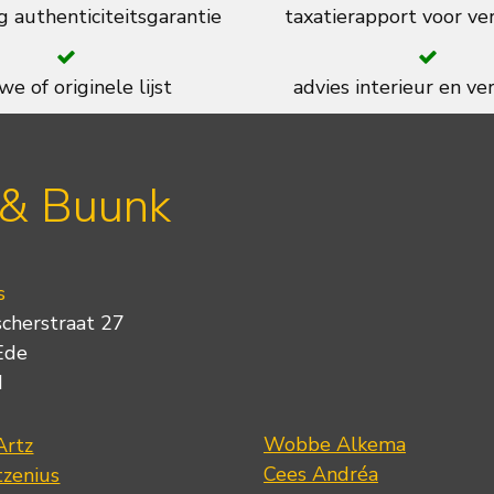
g authenticiteitsgarantie
taxatierapport voor ve
we of originele lijst
advies interieur en ver
 & Buunk
s
scherstraat 27
Ede
d
Wobbe Alkema
Artz
Cees Andréa
tzenius