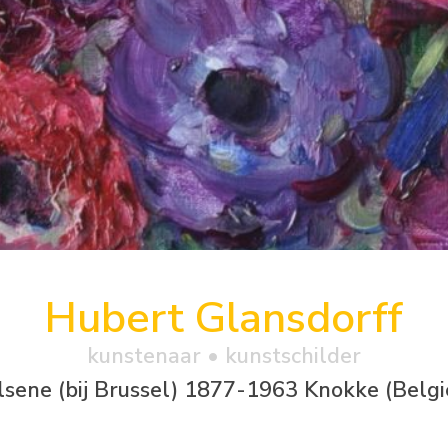
Hubert Glansdorff
kunstenaar • kunstschilder
lsene (bij Brussel) 1877-1963 Knokke (Belgi