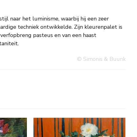
aniteit.
© Simonis & Buunk