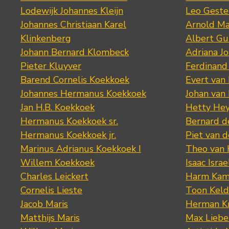
Lodewijk Johannes Kleijn
Leo Geste
Johannes Christiaan Karel
Arnold Ma
Klinkenberg
Albert Gu
Johann Bernard Klombeck
Adriana J
Pieter Kluyver
Ferdinand
Barend Cornelis Koekkoek
Evert van
Johannes Hermanus Koekkoek
Johan van
Jan H.B. Koekkoek
Hetty Hey
Hermanus Koekkoek sr.
Bernard 
Hermanus Koekkoek jr.
Piet van 
Marinus Adrianus Koekkoek I
Theo van
Willem Koekkoek
Isaac Israe
Charles Leickert
Harm Kam
Cornelis Lieste
Toon Keld
Jacob Maris
Herman K
Matthijs Maris
Max Lieb