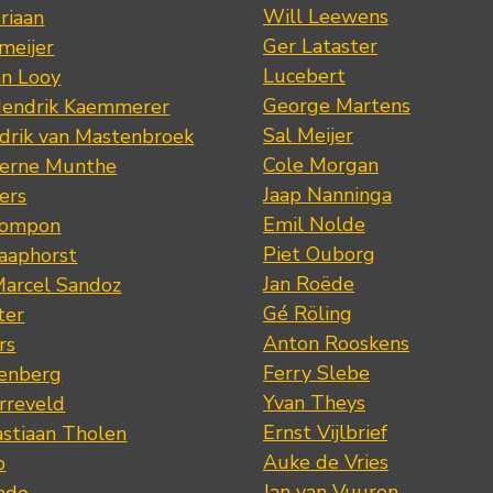
Will Leewens
riaan
Ger Lataster
meijer
Lucebert
an Looy
George Martens
Hendrik Kaemmerer
Sal Meijer
drik van Mastenbroek
Cole Morgan
jerne Munthe
Jaap Nanninga
ers
Emil Nolde
Pompon
Piet Ouborg
Raaphorst
Jan Roëde
arcel Sandoz
Gé Röling
ter
Anton Rooskens
rs
Ferry Slebe
renberg
Yvan Theys
arreveld
Ernst Vijlbrief
stiaan Tholen
Auke de Vries
p
Jan van Vuuren
ade