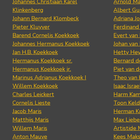
Johannes Christiaan Karel
Arnold Ma
Klinkenberg
Albert Gu
Johann Bernard Klombeck
Adriana J
Pieter Kluyver
Ferdinand
Barend Cornelis Koekkoek
Evert van
Johannes Hermanus Koekkoek
Johan van
Jan H.B. Koekkoek
Hetty Hey
Hermanus Koekkoek sr.
Bernard 
Hermanus Koekkoek jr.
Piet van 
Marinus Adrianus Koekkoek I
Theo van
Willem Koekkoek
Isaac Israe
Charles Leickert
Harm Kam
Cornelis Lieste
Toon Keld
Jacob Maris
Herman K
Matthijs Maris
Max Lieb
Willem Maris
Artistide 
Anton Mauve
Kees Mak