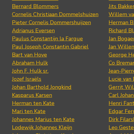
Bernard Blommers
Jits Bakke
Cornelis Christiaan Dommelshuizen
Willem va
Pieter Cornelis Dommershuijzen
Herman Bi
Adrianus Eversen
Richard B
Paulus Constantijn la Fargue
Jan Bogae
Paul Joseph Constantin Gabriel
Jan Wille
Bart van Hove
George He
Abraham Hulk
Co Brema
John F. Hulk sr.
Jean-Pier
Jozef Israëls
Lucie van 
Johan Barthold Jongkind
Gerrit Wil
Kasparus Karsen
Carl Joha
Herman ten Kate
Henri Fan
Mari ten Kate
Edgar Fer
Johannes Marius ten Kate
Dirk Filars
Lodewijk Johannes Kleijn
Leo Geste