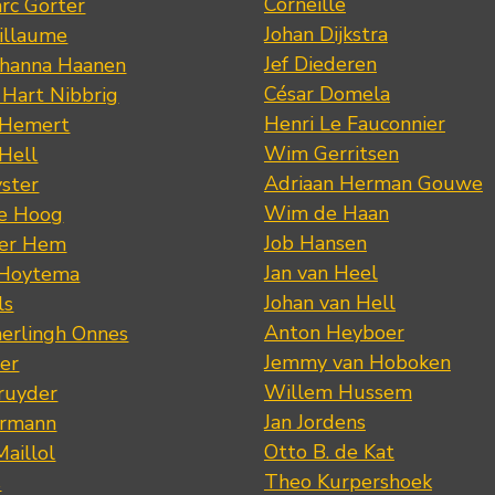
Corneille
rc Gorter
Johan Dijkstra
illaume
Jef Diederen
ohanna Haanen
César Domela
 Hart Nibbrig
Henri Le Fauconnier
 Hemert
Wim Gerritsen
 Hell
Adriaan Herman Gouwe
ster
Wim de Haan
de Hoog
Job Hansen
der Hem
Jan van Heel
 Hoytema
Johan van Hell
ls
Anton Heyboer
erlingh Onnes
Jemmy van Hoboken
er
Willem Hussem
ruyder
Jan Jordens
ermann
Otto B. de Kat
Maillol
Theo Kurpershoek
s