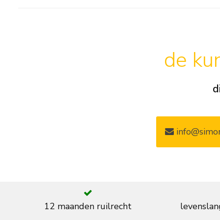
de kun
d
info@simon
12 maanden ruilrecht
levenslan