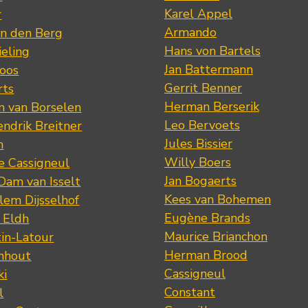
Karel Appel
r
Armando
n den Berg
Hans von Bartels
eling
Jan Battermann
loos
Gerrit Benner
rts
Herman Berserik
m van Borselen
Leo Bervoets
ndrik Breitner
Jules Bissier
n
Willy Boers
re Cassigneul
Jan Bogaerts
Dam van Isselt
Kees van Bohemen
lem Dijsselhof
Eugène Brands
n Eldh
Maurice Brianchon
tin-Latour
Herman Brood
nhout
Cassigneul
ki
Constant
l