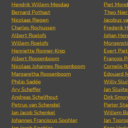
Hendrik Willem Mesdag
Piet Mond
Bernard Pothast
Theo Nier
Nicolaas Riegen
Jacobus v
Charles Rochussen
Frederik 
Albert Roelofs
Johan Hen
Willem Roelofs
Morgenst
Henriette Ronner-Knip
Evert Piet
Albert Roosenboom
François 
Nicolaas Johannes Roosenboom
Cornelis 
Margaretha Roosenboom
Edouard M
Philip Sadée
Willy Slui
Ary Scheffer
Jan Sluijte
Andreas Schelfhout
Dirk Smo
Petrus van Schendel
Pieter St
Jan Jacob Schenkel
Willem Ba
Johannes Franciscus Spohler
Jan Tooro
Jan Jacob Spohler
Kees Verk