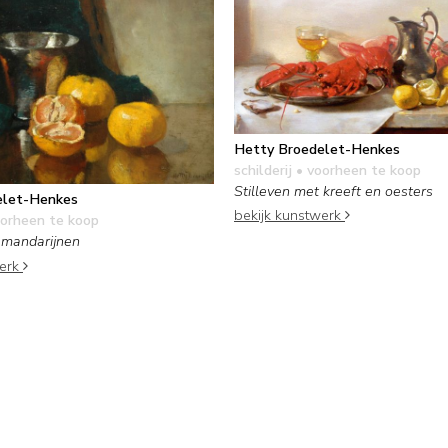
Hetty Broedelet-Henkes
schilderij
• voorheen te koop
Stilleven met kreeft en oesters
elet-Henkes
bekijk kunstwerk
orheen te koop
 mandarijnen
werk