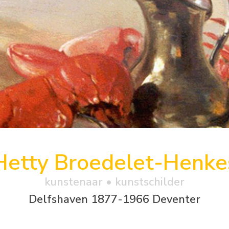
Hetty Broedelet-Henke
kunstenaar • kunstschilder
Delfshaven 1877-1966 Deventer