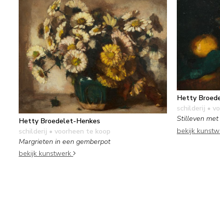
Hetty Broed
schilderij
• vo
Stilleven met
Hetty Broedelet-Henkes
bekijk kunst
schilderij
• voorheen te koop
Margrieten in een gemberpot
bekijk kunstwerk