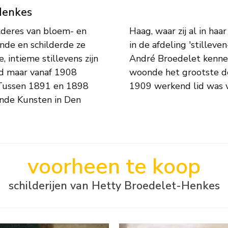
Henkes
lderes van bloem- en
volle vermelding kreeg
ende en schilderde ze
leerde zij de schilder
, intieme stillevens zijn
et huwelijk trad. Henkes
nd maar vanaf 1908
aag waar zij sinds
. Tussen 1891 en 1898
1909 werkend lid was v
nde Kunsten in Den
voorheen te koop
schilderijen van Hetty Broedelet-Henkes