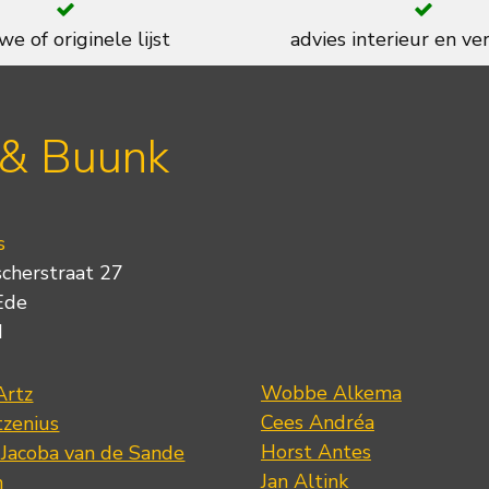
we of originele lijst
advies interieur en ver
 & Buunk
s
scherstraat 27
Ede
d
Wobbe Alkema
Artz
Cees Andréa
tzenius
Horst Antes
 Jacoba van de Sande
Jan Altink
n