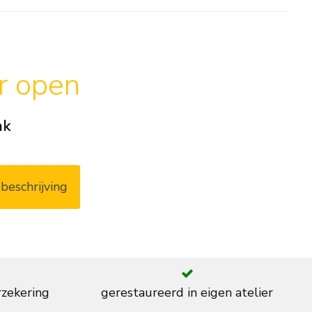
ar open
ak
beschrijving
rzekering
gerestaureerd in eigen atelier