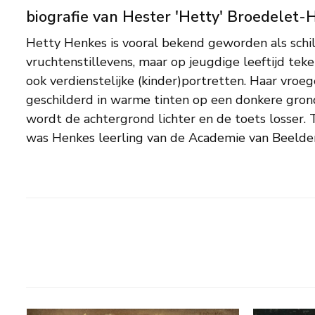
biografie van Hester 'Hetty' Broedelet-
Hetty Henkes is vooral bekend geworden als schi
Haag, waar zij al in haar eerste studiejaar een eer
vruchtenstillevens, maar op jeugdige leeftijd tek
in de afdeling 'stilleven-teekenen'. Op de academie 
ook verdienstelijke (kinder)portretten. Haar vroege
André Broedelet kennen, met wie zij in 1901 in h
geschilderd in warme tinten op een donkere gro
woonde het grootste deel van haar leven in Den H
wordt de achtergrond lichter en de toets losser
was Henkes leerling van de Academie van Beelde