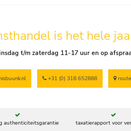
sthandel is het hele ja
insdag t/m zaterdag 11-17 uur en op afspra
isbuunk.nl
+31 (0) 318 652888
route
g authenticiteitsgarantie
taxatierapport voor ve