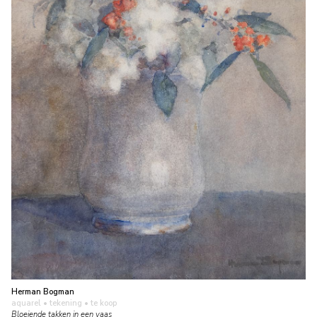
Herman Bogman
aquarel • tekening
• te koop
Bloeiende takken in een vaas