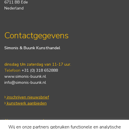
6711 BB Ede
Nederland
Contactgegevens
Simonis & Buunk Kunsthandel
dinsdag t/m zaterdag van 11-17 uur.
Telefoon
+31 (0) 318 652888
www.simonis-buunk.nl
info@simonis-buunk.nl
inschrijven nieuwsbrief
kunstwerk aanbieden
Algemene voorwaarden
Wij en onze partners gebruiken functionele en analytische
Privacy statement