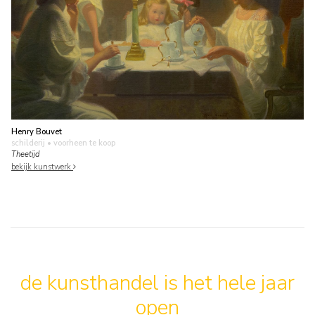
Henry Bouvet
schilderij
• voorheen te koop
Theetijd
bekijk kunstwerk
de kunsthandel is het hele jaar
open