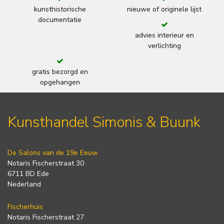
kunsthistorische
nieuwe of originele lijst
documentatie
advies interieur en
verlichting
gratis bezorgd en
opgehangen
Kunsthandel Simonis & Buunk
De Salons van de 19e Eeuw
Notaris Fischerstraat 30
6711 BD Ede
Nederland
Fischerhuis
Notaris Fischerstraat 27