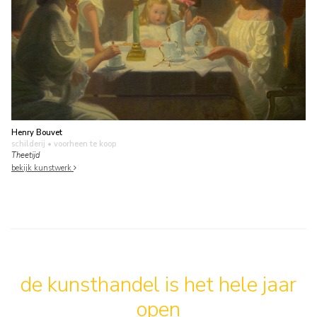
Henry Bouvet
schilderij
• voorheen te koop
Theetijd
bekijk kunstwerk
de kunsthandel is het hele jaar
open