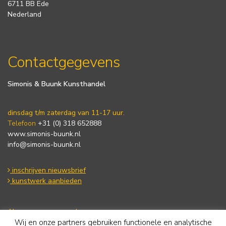
6711 BB Ede
Nederland
Contactgegevens
Simonis & Buunk Kunsthandel
dinsdag t/m zaterdag van 11-17 uur.
Telefoon
+31 (0) 318 652888
www.simonis-buunk.nl
info@simonis-buunk.nl
inschrijven nieuwsbrief
kunstwerk aanbieden
Algemene voorwaarden
Wij en onze partners gebruiken functionele en analytische
Privacy statement