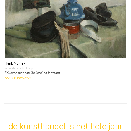
Henk Munnik
schilderij
• te koop
Stilleven met emaille ketel en lantaarn
bekijk kunstwerk
de kunsthandel is het hele jaar