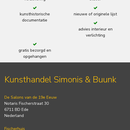
kunsthistorische
nieuwe of originele lijst
documentatie
advies interieur en
verlichting
gratis bezorgd en
opgehangen
Kunsthandel Simonis & Buunk
De Salons van de 19e Eeuw
Notaris Fischerstraat 30
6711 BD Ede
Nederland
Fischerhuis