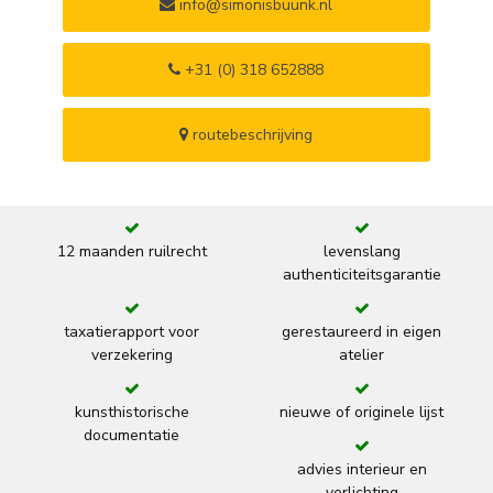
info@simonisbuunk.nl
+31 (0) 318 652888
routebeschrijving
12 maanden ruilrecht
levenslang
authenticiteitsgarantie
taxatierapport voor
gerestaureerd in eigen
verzekering
atelier
kunsthistorische
nieuwe of originele lijst
documentatie
advies interieur en
verlichting