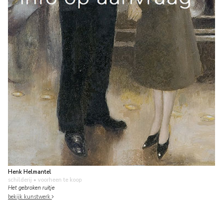
Henk Helmantel
schilderij
• voorheen te koop
Het gebroken ruitje
bekijk kunstwerk