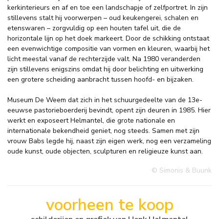
kerkinterieurs en af en toe een landschapje of zelfportret. In zijn
stillevens stalt hij voorwerpen – oud keukengerei, schalen en
etenswaren – zorgvuldig op een houten tafel uit, die de
horizontale lijn op het doek markeert. Door de schikking ontstaat
een evenwichtige compositie van vormen en kleuren, waarbij het
licht meestal vanaf de rechterzijde valt. Na 1980 veranderden
zijn stillevens enigszins omdat hij door belichting en uitwerking
een grotere scheiding aanbracht tussen hoofd- en bijzaken.
Museum De Weem dat zich in het schuurgedeelte van de 13e-
eeuwse pastorieboerderij bevindt, opent zijn deuren in 1985. Hier
werkt en exposeert Helmantel, die grote nationale en
internationale bekendheid geniet, nog steeds. Samen met zijn
vrouw Babs legde hij, naast zijn eigen werk, nog een verzameling
oude kunst, oude objecten, sculpturen en religieuze kunst aan.
© Simonis & Buunk
voorheen te koop