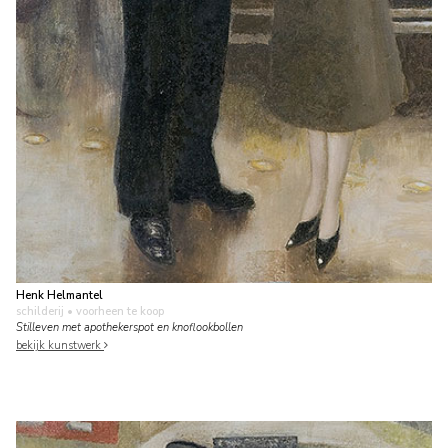
Henk Helmantel
schilderij
• voorheen te koop
Stilleven met apothekerspot en knoflookbollen
bekijk kunstwerk