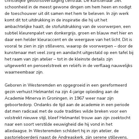
christelijke geloofsovertuiging centraal. De kunstenaar ziet
schoonheid in de meest gewone dingen om hem heen en nodigt
de toeschouwer uit dit samen met hem te beleven. In zijn werk
komt dit tot uitdrukking in de inspiratie die hij uit het
ambachtelijke haalt, de stofuitdrukking van de voorwerpen, een
subtiel kleurenpalet van donkergrijs, groen en blauw met hier en
daar een helder kleuraccent en de weergave van het licht. Dit is
vooral te zien in zijn stillevens, waarop de voorwerpen – door de
kunstenaar met veel zorg en aandacht uitgestald op een tafel bij
het raam van zijn atelier – tot in de kleinste details zijn
uitgewerkt en penseelstreek en reliëfs in de verflaag nauwelijks
waarneembaar zijn.
Geboren in Westeremden en opgegroeid in een gereformeerd
gezin verhuist Helmantel na zijn 4-jarige opleiding aan de
Academie Minerva in Groningen, in 1967 weer naar zijn
geboortedorp. Ondanks de tijd aan de academie in een periode
dat men radicaal met de oude tradities wilde breken voor een
volstrekt nieuwe stijl, bleef Helmantel trouw aan zijn zoektocht
naar een soort verstilde eeuwigheid die hij vond in het
alledaagse. In Westeremden schildert hij in zijn atelier, de
pastorieboerderij naast de Andreaskerk, zijn serene stillevens,