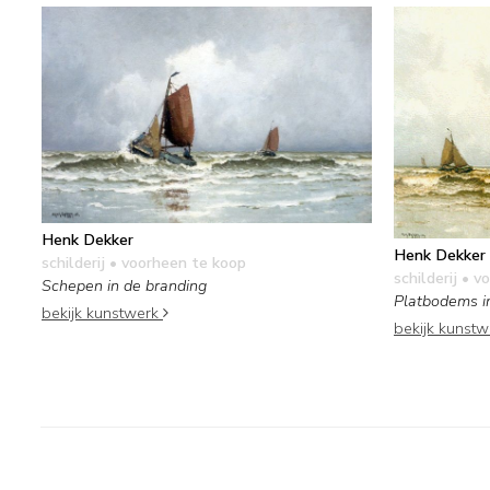
Henk Dekker
Henk Dekker
schilderij
• voorheen te koop
schilderij
• vo
Schepen in de branding
Platbodems i
bekijk kunstwerk
bekijk kunst