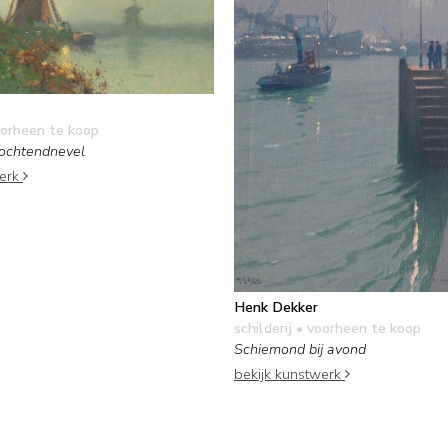
orheen te koop
 ochtendnevel
werk
Henk Dekker
schilderij
• voorheen te koop
Schiemond bij avond
bekijk kunstwerk