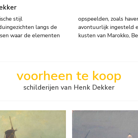
Dekker
sche stijl
Dekker was
duingezichten langs de
vast op reizen langs de
atsen waar de elementen
kusten van Marokko, Be
voorheen te koop
schilderijen van Henk Dekker