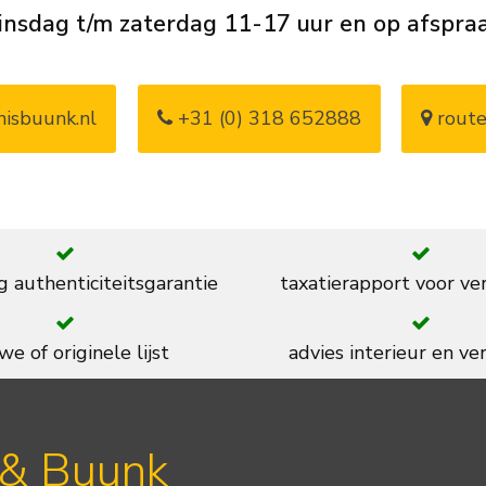
insdag t/m zaterdag 11-17 uur en op afspra
isbuunk.nl
+31 (0) 318 652888
route
g authenticiteitsgarantie
taxatierapport voor ve
we of originele lijst
advies interieur en ver
 & Buunk