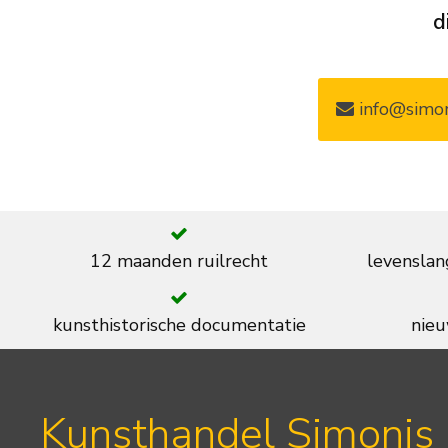
d
info@simon
12 maanden ruilrecht
levenslan
kunsthistorische documentatie
nieu
Kunsthandel Simonis