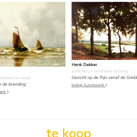
Henk Dekker
schilderij
• voorheen te koop
Gezicht op de Rijn vanaf de Gre
orheen te koop
n de branding
bekijk kunstwerk
werk
te koop