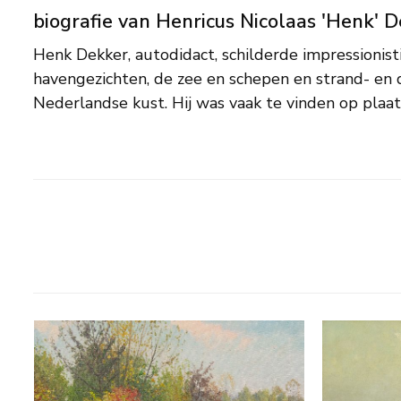
biografie van Henricus Nicolaas 'Henk' 
Henk Dekker, autodidact, schilderde impressionisti
opspeelden, zoals havenhoofden en boulevards bij storm. 
havengezichten, de zee en schepen en strand- en 
avontuurlijk ingesteld en legde ook zijn indrukken 
Nederlandse kust. Hij was vaak te vinden op pla