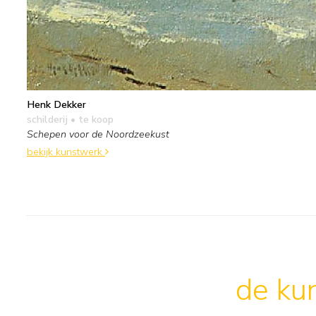
Henk Dekker
schilderij
• te koop
Schepen voor de Noordzeekust
bekijk kunstwerk
de kun