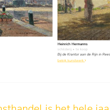
Heinrich Hermanns
schilderij
• te koop
Bij de Krantor aan de Rijn in Ree
bekijk kunstwerk
sthandel is het hele ja