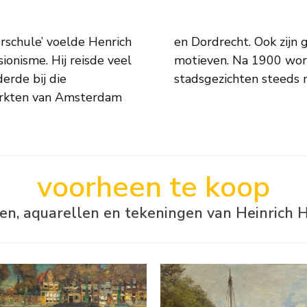
erschule’ voelde Henrich
 kleurige en levendige
onisme. Hij reisde veel
n en streeft hij in zijn
erde bij die
stadsgezichten steeds m
arkten van Amsterdam
voorheen te koop
ijen, aquarellen en tekeningen van Heinrich