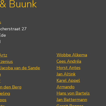
 & Buunk
s
scherstraat 27
Ede
d
Wobbe Alkema
Artz
Cees Andréa
tzenius
Horst Antes
 Jacoba van de Sande
Jan Altink
n
Karel Appel
r
Armando
n den Berg
Hans von Bartels
eling
Jan Battermann
loos
Gerrit Benner