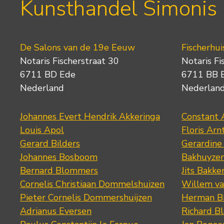
Kunsthandel Simonis
De Salons van de 19e Eeuw
Fischerhui
Notaris Fischerstraat 30
Notaris Fi
6711 BD Ede
6711 BB 
Nederland
Nederlan
Johannes Evert Hendrik Akkeringa
Constant 
Louis Apol
Floris Arn
Gerard Bilders
Gerardine
Johannes Bosboom
Bakhuyze
Bernard Blommers
Jits Bakke
Cornelis Christiaan Dommelshuizen
Willem va
Pieter Cornelis Dommershuijzen
Herman Bi
Adrianus Eversen
Richard B