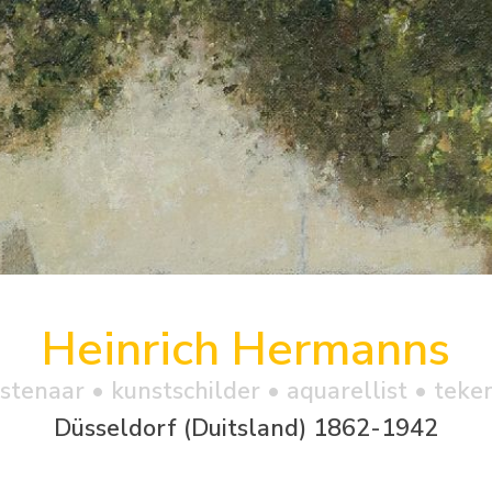
Heinrich Hermanns
stenaar • kunstschilder • aquarellist • teke
Düsseldorf (Duitsland) 1862-1942