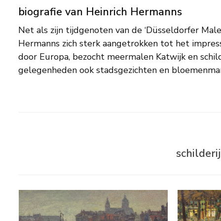
biografie van Heinrich Hermanns
Net als zijn tijdgenoten van de ‘Düsseldorfer Mal
en Dordrecht. Ook zijn geboortestad bracht hem
Hermanns zich sterk aangetrokken tot het impressi
motieven. Na 1900 wordt zijn coloriet uitgesproke
door Europa, bezocht meermalen Katwijk en schild
gelegenheden ook stadsgezichten en bloemenm
schilder