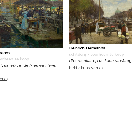
Heinrich Hermanns
manns
schilderij
• voorheen te koop
orheen te koop
Bloemenkar op de Lijnbaansbru
e Vismarkt in de Nieuwe Haven,
bekijk kunstwerk
werk