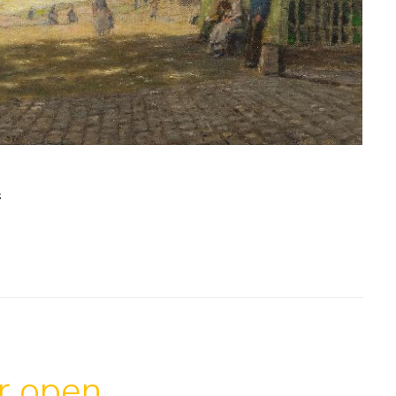
s
ar open