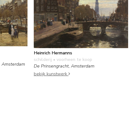
Heinrich Hermanns
schilderij
• voorheen te koop
g, Amsterdam
De Prinsengracht, Amsterdam
bekijk kunstwerk