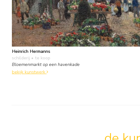
Heinrich Hermanns
schilderij
• te koop
Bloemenmarkt op een havenkade
bekijk kunstwerk
de kun