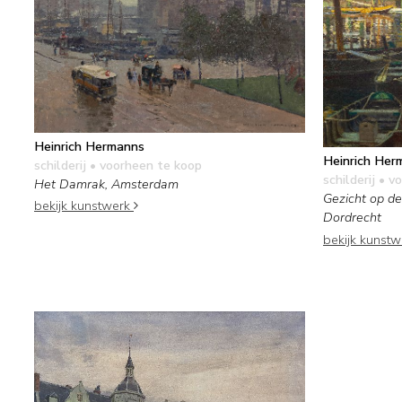
Heinrich Hermanns
Heinrich Her
schilderij
• voorheen te koop
schilderij
• vo
Het Damrak, Amsterdam
Gezicht op d
bekijk kunstwerk
Dordrecht
bekijk kunst