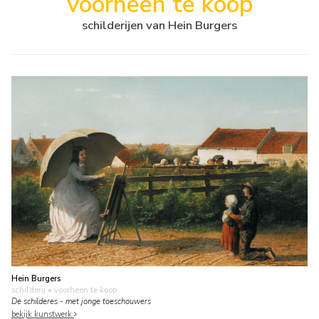
voorheen te koop
schilderijen van Hein Burgers
Hein Burgers
schilderij
• voorheen te koop
De schilderes - met jonge toeschouwers
bekijk kunstwerk