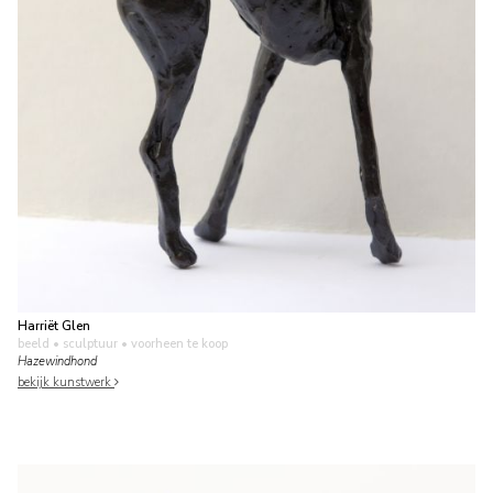
Harriët Glen
beeld • sculptuur
• voorheen te koop
Hazewindhond
bekijk kunstwerk