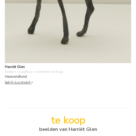
Harriët Glen
beeld • sculptuur
• voorheen te koop
Hazewindhond
bekijk kunstwerk
te koop
beelden van Harriët Glen