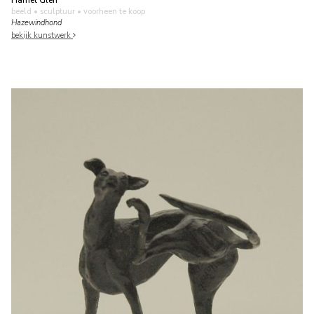
Harriët Glen
beeld • sculptuur
• voorheen te koop
Hazewindhond
bekijk kunstwerk