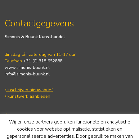
Contactgegevens
Simonis & Buunk Kunsthandel
dinsdag t/m zaterdag van 11-17 uur.
Telefoon
+31 (0) 318 652888
www.simonis-buunk.nl
info@simonis-buunk.nl
inschrijven nieuwsbrief
kunstwerk aanbieden
Algemene voorwaarden
Wij en onze partners gebruiken functionele en analytische
Privacy statement
Cookie Policy
cookies voor website optimalisatie, statistieken en
Disclaimer
gepersonaliseerde advertenties. Door gebruik te maken van