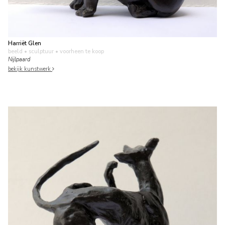
Harriët Glen
beeld • sculptuur
• voorheen te koop
Nijlpaard
bekijk kunstwerk