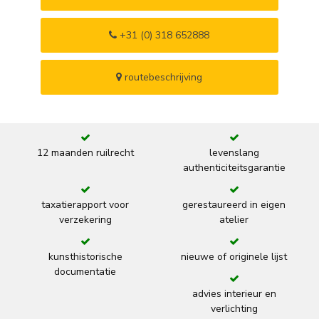
+31 (0) 318 652888
routebeschrijving
12 maanden ruilrecht
levenslang
authenticiteitsgarantie
taxatierapport voor
gerestaureerd in eigen
verzekering
atelier
kunsthistorische
nieuwe of originele lijst
documentatie
advies interieur en
verlichting