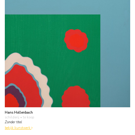
Hans Hollenbach
schilderij
• te koop
Zonder titel
bekijk kunstwerk