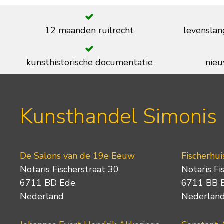
12 maanden ruilrecht
levenslan
kunsthistorische documentatie
nieu
Kunsthandel Simonis
De Salons van de 19e Eeuw
Fischerhui
Notaris Fischerstraat 30
Notaris Fi
6711 BD Ede
6711 BB 
Nederland
Nederlan