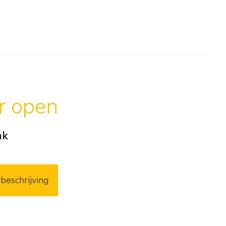
ar open
ak
beschrijving