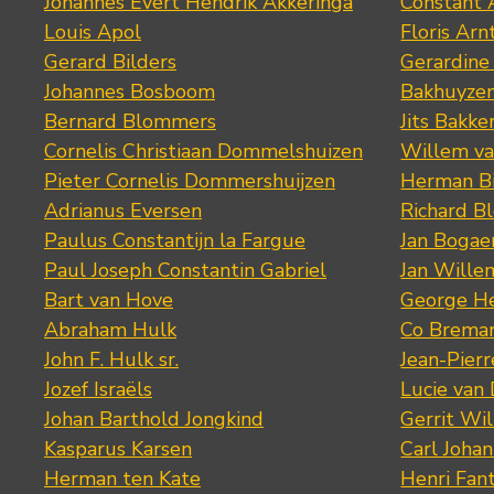
Johannes Evert Hendrik Akkeringa
Constant 
Louis Apol
Floris Arn
Gerard Bilders
Gerardine
Johannes Bosboom
Bakhuyze
Bernard Blommers
Jits Bakke
Cornelis Christiaan Dommelshuizen
Willem va
Pieter Cornelis Dommershuijzen
Herman Bi
Adrianus Eversen
Richard B
Paulus Constantijn la Fargue
Jan Bogae
Paul Joseph Constantin Gabriel
Jan Wille
Bart van Hove
George He
Abraham Hulk
Co Brema
John F. Hulk sr.
Jean-Pier
Jozef Israëls
Lucie van 
Johan Barthold Jongkind
Gerrit Wil
Kasparus Karsen
Carl Joha
Herman ten Kate
Henri Fan