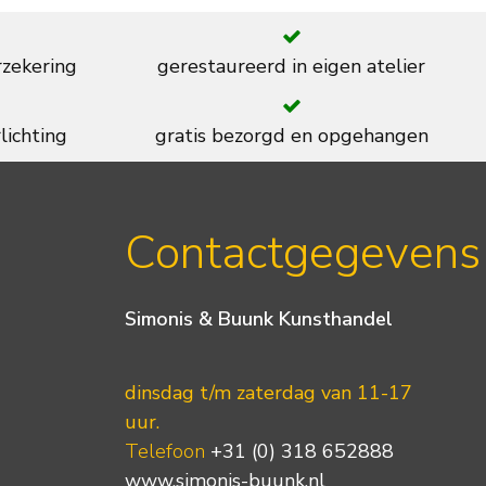
rzekering
gerestaureerd in eigen atelier
lichting
gratis bezorgd en opgehangen
Contactgegevens
Simonis & Buunk Kunsthandel
dinsdag t/m zaterdag van 11-17
uur.
Telefoon
+31 (0) 318 652888
www.simonis-buunk.nl