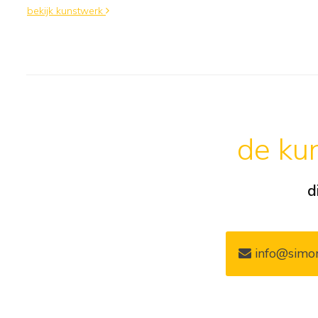
bekijk kunstwerk
de kun
d
info@simon