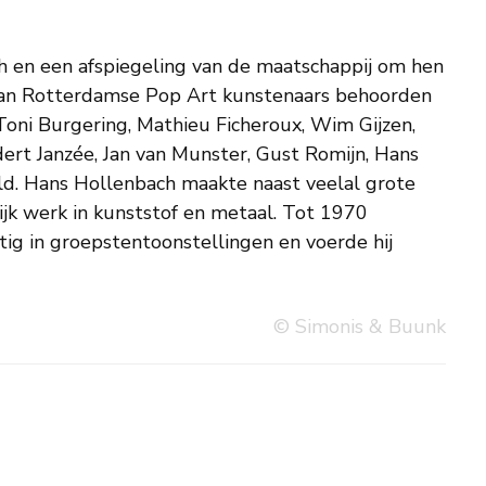
© Simonis & Buunk