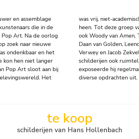
ouwer en assemblage
e maatschappij om hen
unstenaars die in de
unstenaars behoorden
 Pop Art. Na de oorlog
icheroux, Wim Gijzen,
op zoek naar nieuwe
r, Gust Romijn, Hans
 was ondenkbaar en het
e naast veelal grote
e kon hen niet langer
 en metaal. Tot 1970
n Pop Art sloot aan bij
llingen en voerde hij
 belevingswereld. Het
diverse opdrachten uit.
te koop
schilderijen van Hans Hollenbach