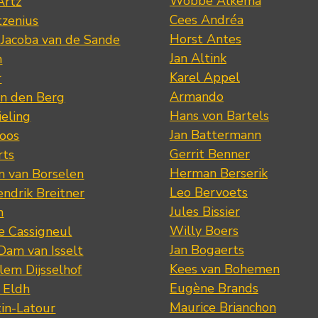
Wobbe Alkema
Artz
Cees Andréa
tzenius
Horst Antes
 Jacoba van de Sande
Jan Altink
n
Karel Appel
r
Armando
n den Berg
Hans von Bartels
eling
Jan Battermann
loos
Gerrit Benner
rts
Herman Berserik
m van Borselen
Leo Bervoets
ndrik Breitner
Jules Bissier
n
Willy Boers
re Cassigneul
Jan Bogaerts
Dam van Isselt
Kees van Bohemen
lem Dijsselhof
Eugène Brands
n Eldh
Maurice Brianchon
tin-Latour