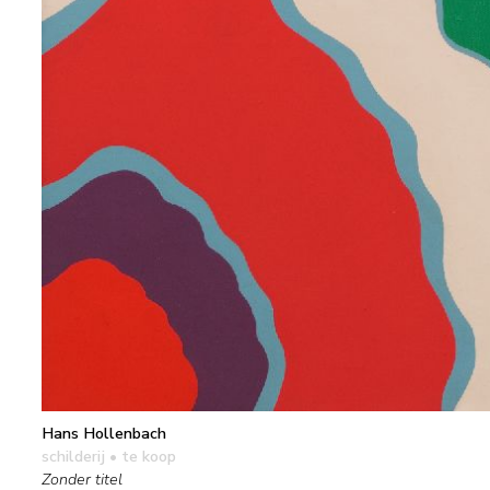
Hans Hollenbach
schilderij
• te koop
Zonder titel