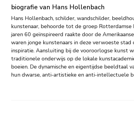
biografie van Hans Hollenbach
Hans Hollenbach, schilder, wandschilder, beeldh
was vrij, niet-academisch en een afspiegeling van d
kunstenaar, behoorde tot de groep Rotterdamse k
heen. Tot deze groep van Rotterdamse Pop Art k
jaren 60 geïnspireerd raakte door de Amerikaanse
ook Woody van Amen, Toni Burgering, Mathieu F
waren jonge kunstenaars in deze verwoeste stad 
Daan van Golden, Leendert Janzée, Jan van Munste
inspiratie. Aansluiting bij de vooroorlogse kunst
Verwey en Jacob Zekveld. Hans Hollenbach maakt
traditionele onderwijs op de lokale kunstacademi
schilderijen ook ruimtelijk werk in kunststof
boeien. De dynamische en eigentijdse beeldtaal va
exposeerde hij regelmatig in groepstentoonste
hun dwarse, anti-artistieke en anti-intellectuele