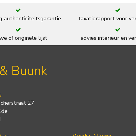
g authenticiteitsgarantie
taxatierapport voor ve
we of originele lijst
advies interieur en ver
 & Buunk
s
scherstraat 27
Ede
d