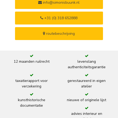
info@simonisbuunk.nl
+31 (0) 318 652888
routebeschrijving
12 maanden ruilrecht
levenslang
authenticiteitsgarantie
taxatierapport voor
gerestaureerd in eigen
verzekering
atelier
kunsthistorische
nieuwe of originele lijst
documentatie
advies interieur en