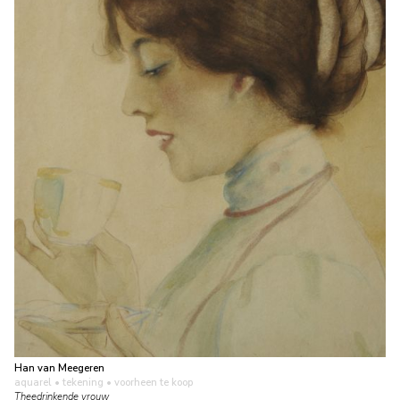
Han van Meegeren
aquarel • tekening
• voorheen te koop
Theedrinkende vrouw