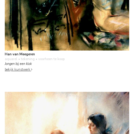
Han van Meegeren
aquarel • tekening
• voorheen te koop
Jongen bij een klok
bekijk kunstwerk