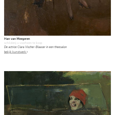
Han van Meegeren
schilderij
• voorheen te koop
De actrice Clara Vischer-Blaaser in een theesalon
bekijk kunstwerk