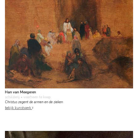
Han van Meegeren
schilderij
• voorheen te koop
Christus zegent de armen en de zieken
bekijk kunstwerk