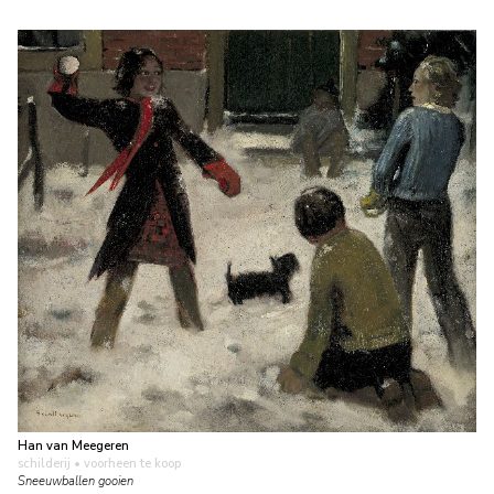
Han van Meegeren
schilderij
• voorheen te koop
Sneeuwballen gooien