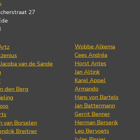
s
scherstraat 27
Ede
d
Wobbe Alkema
Artz
Cees Andréa
tzenius
Horst Antes
 Jacoba van de Sande
Jan Altink
n
Karel Appel
r
Armando
n den Berg
Hans von Bartels
eling
Jan Battermann
loos
Gerrit Benner
rts
Herman Berserik
m van Borselen
Leo Bervoets
ndrik Breitner
Jules Bissier
n