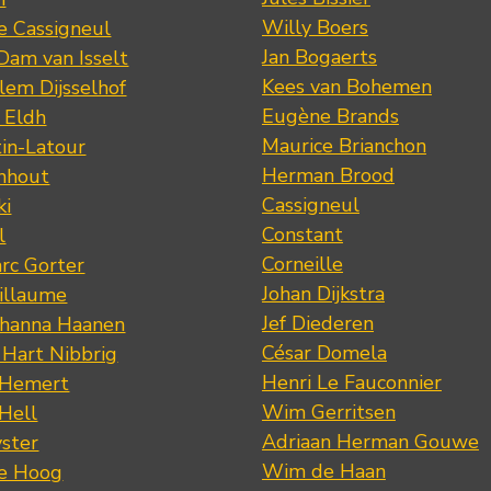
Willy Boers
re Cassigneul
Jan Bogaerts
Dam van Isselt
Kees van Bohemen
lem Dijsselhof
Eugène Brands
n Eldh
Maurice Brianchon
tin-Latour
Herman Brood
nhout
Cassigneul
ki
Constant
l
Corneille
rc Gorter
Johan Dijkstra
illaume
Jef Diederen
ohanna Haanen
César Domela
 Hart Nibbrig
Henri Le Fauconnier
 Hemert
Wim Gerritsen
 Hell
Adriaan Herman Gouwe
ster
Wim de Haan
de Hoog