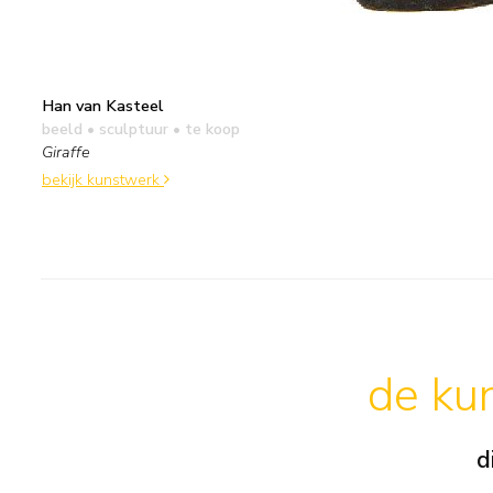
Han van Kasteel
beeld • sculptuur
• te koop
Giraffe
bekijk kunstwerk
de kun
d