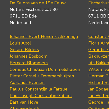
De Salons van de 19e Eeuw
Fischerhui
Notaris Fischerstraat 30
Notaris Fi
6711 BD Ede
6711 BB 
Nederland
Nederlan
Johannes Evert Hendrik Akkeringa
Constant 
Louis Apol
Floris Arn
Gerard Bilders
Gerardine
Johannes Bosboom
Bakhuyze
Bernard Blommers
Jits Bakke
Cornelis Christiaan Dommelshuizen
Willem va
Pieter Cornelis Dommershuijzen
Herman Bi
Adrianus Eversen
Richard B
Paulus Constantijn la Fargue
Jan Bogae
Paul Joseph Constantin Gabriel
Jan Wille
Bart van Hove
George He
Abraham Hulk
Co Brema