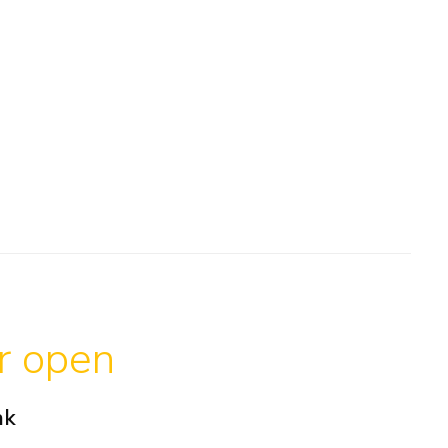
ar open
ak