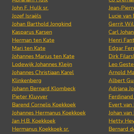
John F. Hulk sr.
Jean-Pier
Jozef Israëls
Lucie van 
Johan Barthold Jongkind
Gerrit Wil
Kasparus Karsen
Carl Joha
Herman ten Kate
Henri Fan
Mari ten Kate
Edgar Fer
Johannes Marius ten Kate
Dirk Filars
Lodewijk Johannes Kleijn
Leo Geste
Johannes Christiaan Karel
Arnold Ma
Klinkenberg
Albert Gu
Johann Bernard Klombeck
Adriana J
Pieter Kluyver
Ferdinand
Barend Cornelis Koekkoek
Evert van
Johannes Hermanus Koekkoek
Johan van
Jan H.B. Koekkoek
Hetty Hey
Hermanus Koekkoek sr.
Bernard 