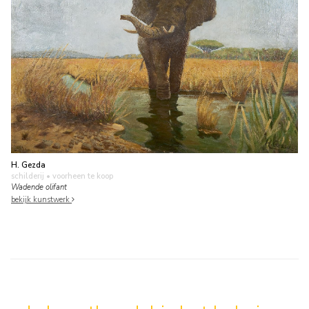
H. Gezda
schilderij
• voorheen te koop
Wadende olifant
bekijk kunstwerk