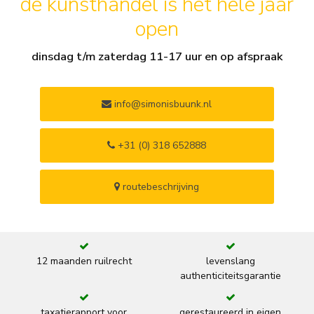
de kunsthandel is het hele jaar
open
dinsdag t/m zaterdag 11-17 uur en op afspraak
info@simonisbuunk.nl
+31 (0) 318 652888
routebeschrijving
12 maanden ruilrecht
levenslang
authenticiteitsgarantie
taxatierapport voor
gerestaureerd in eigen