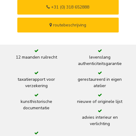
+31 (0) 318 652888
routebeschrijving
12 maanden ruilrecht
levenslang
authenticiteitsgarantie
taxatierapport voor
gerestaureerd in eigen
verzekering
atelier
kunsthistorische
nieuwe of originele lijst
documentatie
advies interieur en
verlichting