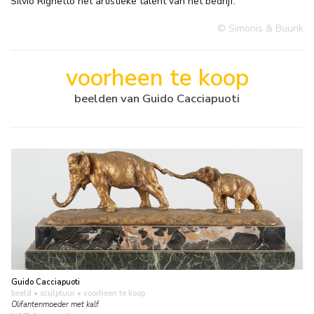
Silvio Righetto het artistieke talent van het bedrijf.
© Simonis & Buunk
voorheen te koop
beelden van Guido Cacciapuoti
Guido Cacciapuoti
beeld • sculptuur
• voorheen te koop
Olifantenmoeder met kalf