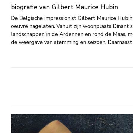
biografie van Gilbert Maurice Hubin
De Belgische impressionist Gilbert Maurice Hubin 
bloemstillevens, figuren en portretten bekend. In zi
oeuvre nagelaten. Vanuit zijn woonplaats Dinant s
neiging naar realisme te bespeuren dat slechts in enkele 
landschappen in de Ardennen en rond de Maas, m
de overhand krijgt. De schilder exposeerde in de
de weergave van stemming en seizoen. Daarnaast 