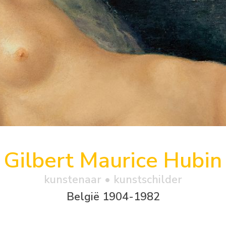
Gilbert Maurice Hubin
kunstenaar • kunstschilder
België 1904-1982