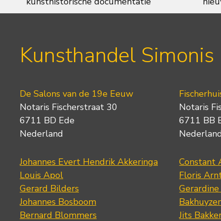
kunsthistorische documentatie
nieu
Kunsthandel Simonis
De Salons van de 19e Eeuw
Fischerhui
Notaris Fischerstraat 30
Notaris Fi
6711 BD Ede
6711 BB 
Nederland
Nederlan
Johannes Evert Hendrik Akkeringa
Constant 
Louis Apol
Floris Arn
Gerard Bilders
Gerardine
Johannes Bosboom
Bakhuyze
Bernard Blommers
Jits Bakke