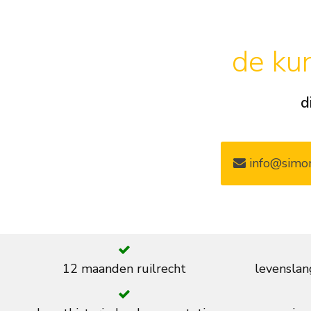
de kun
d
info@simon
12 maanden ruilrecht
levenslan