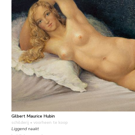
Gilbert Maurice Hubin
schilderij
• voorheen te koop
Liggend naakt