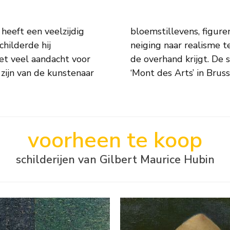
heeft een veelzijdig
jn werk valt soms een
childerde hij
voorstellingen
et veel aandacht voor
 Galeries ‘Rubens’ en
zijn van de kunstenaar
‘Mont des Arts’ in Bruss
voorheen te koop
schilderijen van Gilbert Maurice Hubin