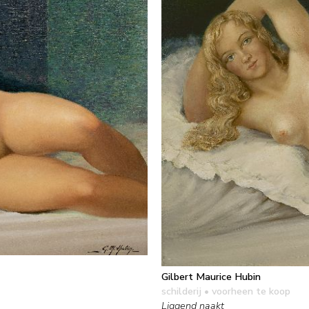
Gilbert Maurice Hubin
schilderij
• voorheen te koop
Liggend naakt