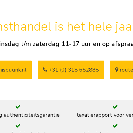
sthandel is het hele ja
insdag t/m zaterdag 11-17 uur en op afspra
isbuunk.nl
+31 (0) 318 652888
route
g authenticiteitsgarantie
taxatierapport voor ve