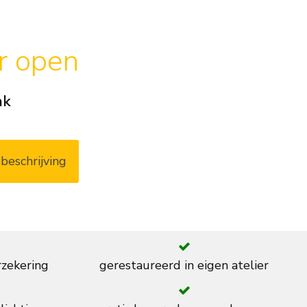
ar open
ak
beschrijving
rzekering
gerestaureerd in eigen atelier