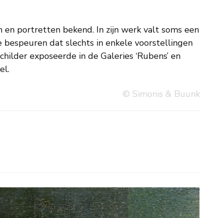
el.
© Simonis & Buunk