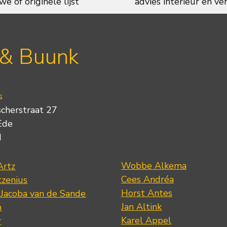
we of originele lijst
advies interieur en ver
 & Buunk
s
scherstraat 27
Ede
d
Wobbe Alkema
Artz
Cees Andréa
tzenius
Horst Antes
 Jacoba van de Sande
Jan Altink
n
Karel Appel
r