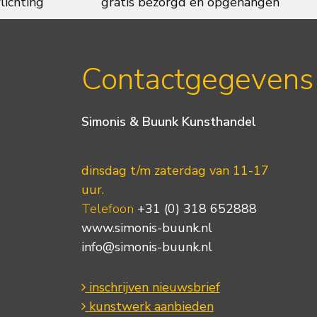
lichting
gratis bezorgd en opgehangen
Contactgegevens
Simonis & Buunk Kunsthandel
dinsdag t/m zaterdag van 11-17
uur.
Telefoon
+31 (0) 318 652888
www.simonis-buunk.nl
info@simonis-buunk.nl
inschrijven nieuwsbrief
kunstwerk aanbieden