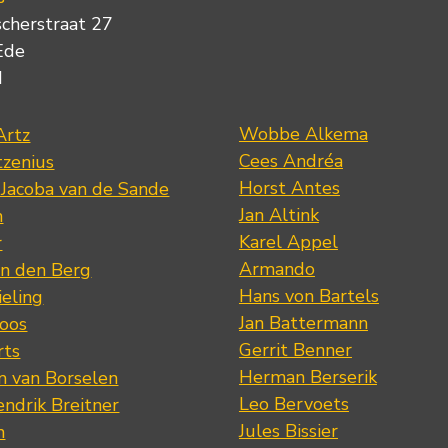
scherstraat 27
Ede
d
Wobbe Alkema
Artz
Cees Andréa
tzenius
Horst Antes
 Jacoba van de Sande
Jan Altink
n
Karel Appel
r
Armando
n den Berg
Hans von Bartels
eling
Jan Battermann
loos
Gerrit Benner
rts
Herman Berserik
m van Borselen
Leo Bervoets
ndrik Breitner
Jules Bissier
n