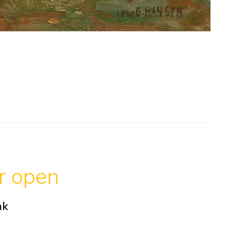
ar open
ak