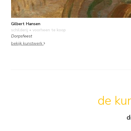
Gilbert Hansen
schilderij
• voorheen te koop
Dorpsfeest
bekijk kunstwerk
de kun
d