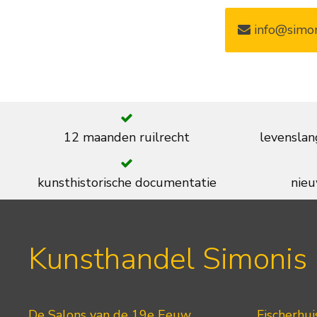
info@simon
12 maanden ruilrecht
levenslan
kunsthistorische documentatie
nieu
Kunsthandel Simonis
De Salons van de 19e Eeuw
Fischerhui