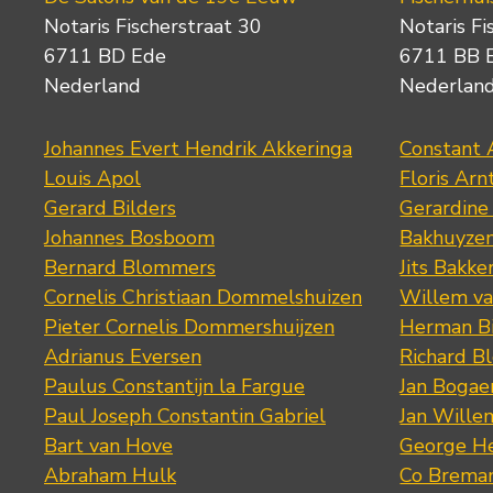
Notaris Fischerstraat 30
Notaris Fi
6711 BD Ede
6711 BB 
Nederland
Nederlan
Johannes Evert Hendrik Akkeringa
Constant 
Louis Apol
Floris Arn
Gerard Bilders
Gerardine
Johannes Bosboom
Bakhuyze
Bernard Blommers
Jits Bakke
Cornelis Christiaan Dommelshuizen
Willem va
Pieter Cornelis Dommershuijzen
Herman Bi
Adrianus Eversen
Richard B
Paulus Constantijn la Fargue
Jan Bogae
Paul Joseph Constantin Gabriel
Jan Wille
Bart van Hove
George He
Abraham Hulk
Co Brema