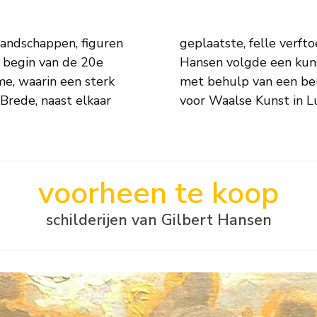
landschappen, figuren
nde eigenschappen van.
t begin van de 20e
n Luik en verbleef,
e, waarin een sterk
 Italië. Het Museum
Brede, naast elkaar
voor Waalse Kunst in Lu
voorheen te koop
schilderijen van Gilbert Hansen