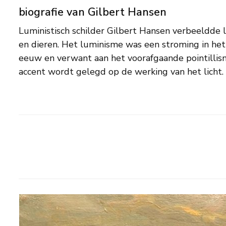
biografie van Gilbert Hansen
Luministisch schilder Gilbert Hansen verbeeldde 
geplaatste, felle verftoetsen zijn er de kenmerke
en dieren. Het luminisme was een stroming in he
Hansen volgde een kunstopleiding aan de academie i
eeuw en verwant aan het voorafgaande pointillism
met behulp van een beurs in de jaren 1929-’34 in
accent wordt gelegd op de werking van het licht. 