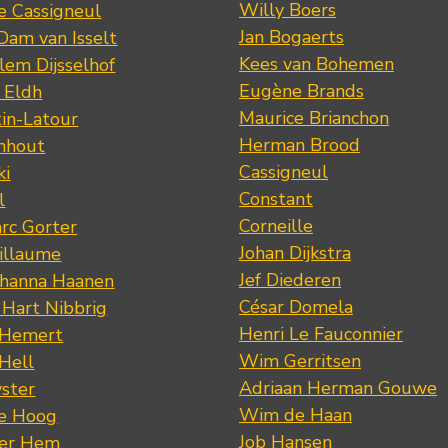
Willy Boers
re Cassigneul
Jan Bogaerts
Dam van Isselt
Kees van Bohemen
lem Dijsselhof
Eugène Brands
n Eldh
Maurice Brianchon
tin-Latour
Herman Brood
nhout
Cassigneul
ki
Constant
l
Corneille
rc Gorter
Johan Dijkstra
illaume
Jef Diederen
ohanna Haanen
César Domela
 Hart Nibbrig
Henri Le Fauconnier
 Hemert
Wim Gerritsen
 Hell
Adriaan Herman Gouwe
ster
Wim de Haan
de Hoog
Job Hansen
der Hem