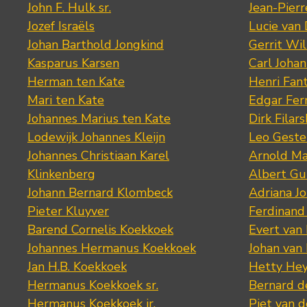
John F. Hulk sr.
Jean-Pier
Jozef Israëls
Lucie van 
Johan Barthold Jongkind
Gerrit Wil
Kasparus Karsen
Carl Joha
Herman ten Kate
Henri Fan
Mari ten Kate
Edgar Fer
Johannes Marius ten Kate
Dirk Filars
Lodewijk Johannes Kleijn
Leo Geste
Johannes Christiaan Karel
Arnold Ma
Klinkenberg
Albert Gu
Johann Bernard Klombeck
Adriana J
Pieter Kluyver
Ferdinand
Barend Cornelis Koekkoek
Evert van
Johannes Hermanus Koekkoek
Johan van
Jan H.B. Koekkoek
Hetty Hey
Hermanus Koekkoek sr.
Bernard 
Hermanus Koekkoek jr.
Piet van 