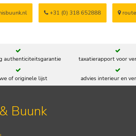
isbuunk.nl
+31 (0) 318 652888
route
g authenticiteitsgarantie
taxatierapport voor ve
we of originele lijst
advies interieur en ver
 & Buunk
s