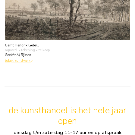
Gerrit Hendrik Göbell
aquarel • tekening
• te koop
Gezicht bij Rijssen
bekijk kunstwerk
de kunsthandel is het hele jaar
open
dinsdag t/m zaterdag 11-17 uur en op afspraak