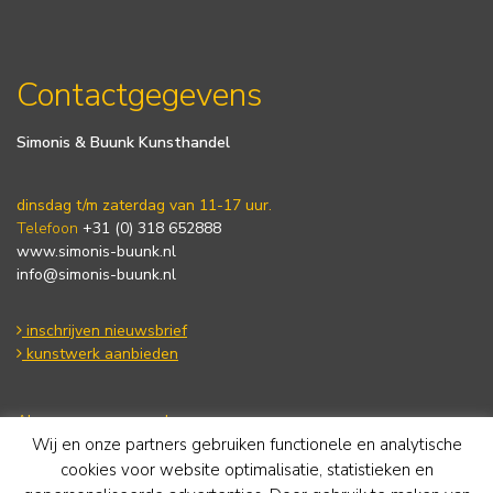
Contactgegevens
Simonis & Buunk Kunsthandel
dinsdag t/m zaterdag van 11-17 uur.
Telefoon
+31 (0) 318 652888
www.simonis-buunk.nl
info@simonis-buunk.nl
inschrijven nieuwsbrief
kunstwerk aanbieden
Algemene voorwaarden
Wij en onze partners gebruiken functionele en analytische
Privacy statement
Cookie Policy
cookies voor website optimalisatie, statistieken en
Disclaimer