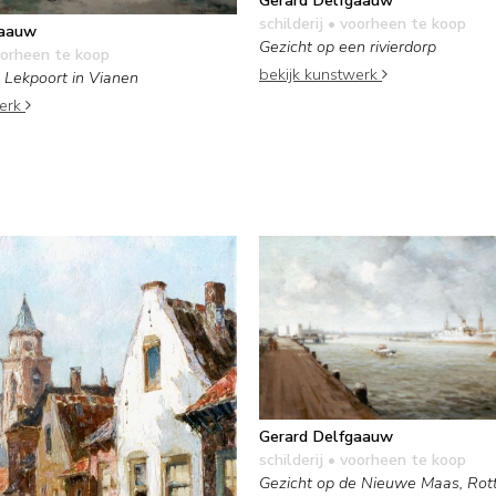
Gerard Delfgaauw
schilderij
• voorheen te koop
gaauw
Gezicht op een rivierdorp
orheen te koop
bekijk kunstwerk
 Lekpoort in Vianen
werk
Gerard Delfgaauw
schilderij
• voorheen te koop
Gezicht op de Nieuwe Maas, Ro