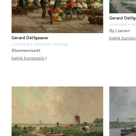
Gerard Delf
schilderij
• vo
Bij Loenen
Gerard Delfgaauw
bekijk kunst
schilderij
• voorheen te koop
Bloemenmarkt
bekijk kunstwerk