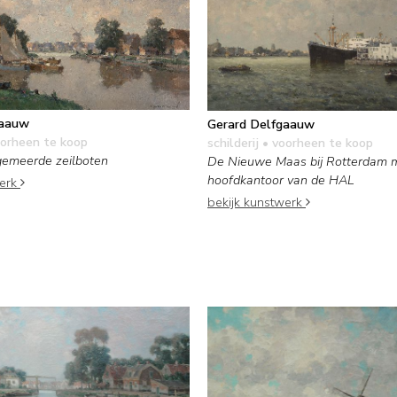
gaauw
Gerard Delfgaauw
orheen te koop
schilderij
• voorheen te koop
fgemeerde zeilboten
De Nieuwe Maas bij Rotterdam 
hoofdkantoor van de HAL
werk
bekijk kunstwerk