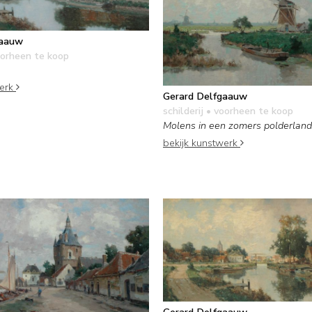
gaauw
orheen te koop
werk
Gerard Delfgaauw
schilderij
• voorheen te koop
Molens in een zomers polderlan
bekijk kunstwerk