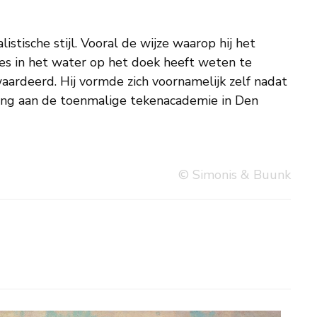
© Simonis & Buunk