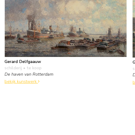
Gerard Delfgaauw
G
schilderij
• te koop
s
De haven van Rotterdam
D
bekijk kunstwerk
b