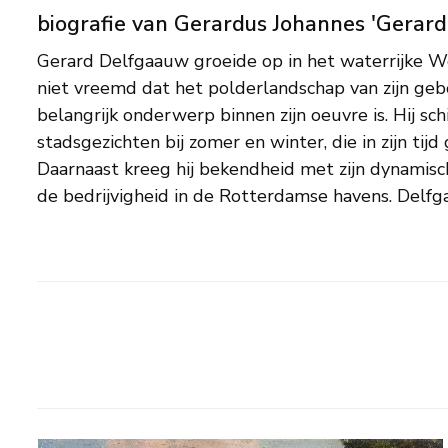
biografie van Gerardus Johannes 'Gerar
Gerard Delfgaauw groeide op in het waterrijke We
impressionistisch-naturalistische stijl. Vooral 
niet vreemd dat het polderlandschap van zijn ge
zonlicht en haar reflecties in het water op het do
belangrijk onderwerp binnen zijn oeuvre is. Hij sc
'vangen' wordt erg gewaardeerd. Hij vormde zich v
stadsgezichten bij zomer en winter, die in zijn tijd
aanvankelijk een opleiding aan de toenmalige t
Daarnaast kreeg hij bekendheid met zijn dynamisc
de bedrijvigheid in de Rotterdamse havens. Delfgaauw werkte in een