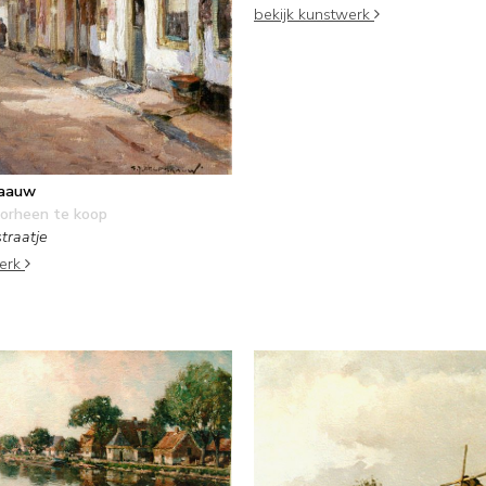
bekijk kunstwerk
gaauw
orheen te koop
traatje
werk