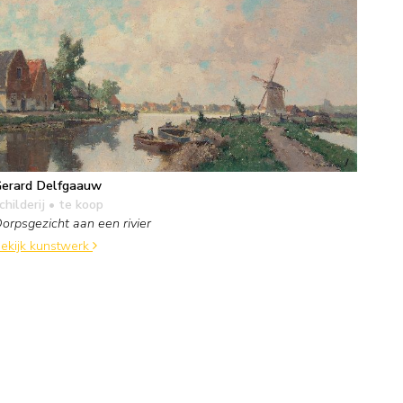
erard Delfgaauw
childerij
• te koop
orpsgezicht aan een rivier
ekijk kunstwerk