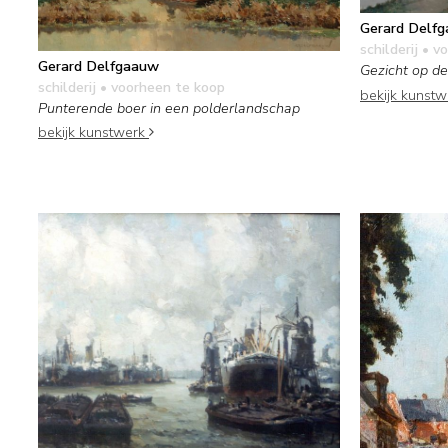
Gerard Delf
schilderij
• vo
Gerard Delfgaauw
Gezicht op de
schilderij
• voorheen te koop
bekijk kunst
Punterende boer in een polderlandschap
bekijk kunstwerk