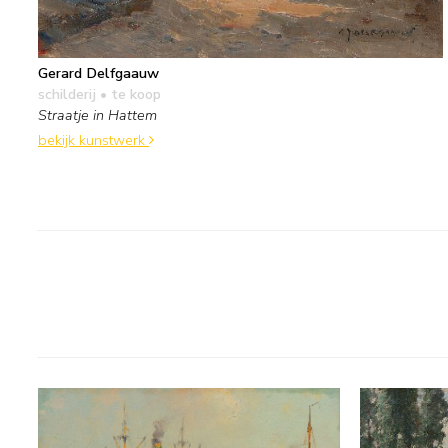
Gerard Delfgaauw
schilderij
• te koop
Straatje in Hattem
bekijk kunstwerk