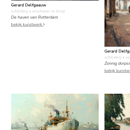
Gerard Delfgaauw
schilderij
• voorheen te koop
De haven van Rotterdam
bekijk kunstwerk
Gerard Delf
schilderij
• vo
Zonnig dorpss
bekijk kunst