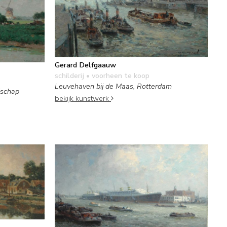
Gerard Delfgaauw
schilderij
• voorheen te koop
Leuvehaven bij de Maas, Rotterdam
dschap
bekijk kunstwerk