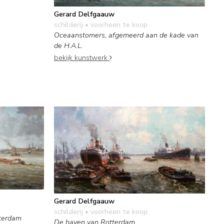
Gerard Delfgaauw
schilderij
• voorheen te koop
Oceaanstomers, afgemeerd aan de kade van
de H.A.L.
bekijk kunstwerk
Gerard Delfgaauw
schilderij
• voorheen te koop
tterdam
De haven van Rotterdam