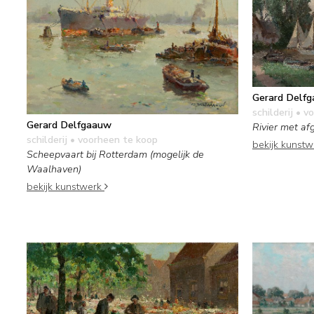
Gerard Delf
schilderij
• vo
Gerard Delfgaauw
Rivier met a
schilderij
• voorheen te koop
bekijk kunst
Scheepvaart bij Rotterdam (mogelijk de
Waalhaven)
bekijk kunstwerk