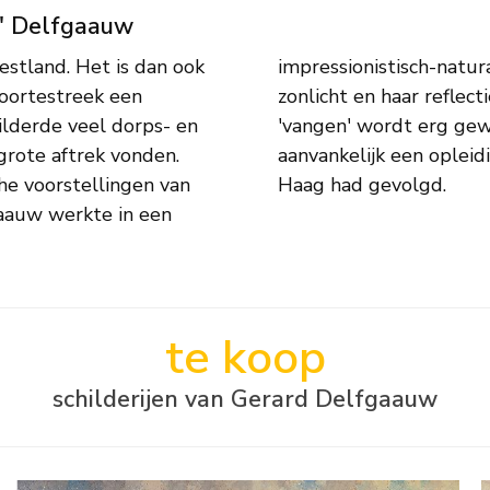
d' Delfgaauw
stland. Het is dan ook
de wijze waarop hij het
boortestreek een
ek heeft weten te
hilderde veel dorps- en
oornamelijk zelf nadat
 grote aftrek vonden.
ekenacademie in Den
he voorstellingen van
Haag had gevolgd.
te koop
schilderijen van Gerard Delfgaauw