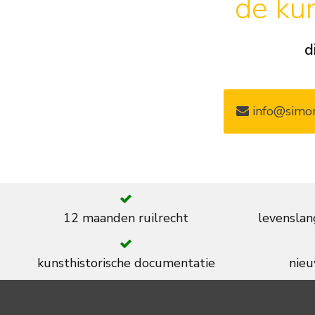
de kun
d
info@simon
12 maanden ruilrecht
levenslan
kunsthistorische documentatie
nieu