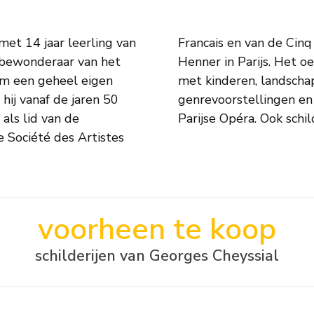
 met 14 jaar leerling van
servator van het Musée
t bewonderaar van het
 naast voorstellingen
 om een geheel eigen
illevens vooral
hij vanaf de jaren 50
er het toneel van de
 als lid van de
Parijse Opéra. Ook sch
 Société des Artistes
voorheen te koop
schilderijen van Georges Cheyssial