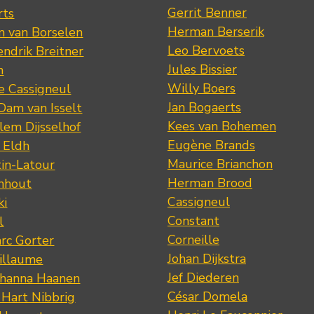
Gerrit Benner
rts
Herman Berserik
m van Borselen
Leo Bervoets
ndrik Breitner
Jules Bissier
n
Willy Boers
re Cassigneul
Jan Bogaerts
Dam van Isselt
Kees van Bohemen
lem Dijsselhof
Eugène Brands
n Eldh
Maurice Brianchon
tin-Latour
Herman Brood
nhout
Cassigneul
ki
Constant
l
Corneille
rc Gorter
Johan Dijkstra
illaume
Jef Diederen
ohanna Haanen
César Domela
 Hart Nibbrig