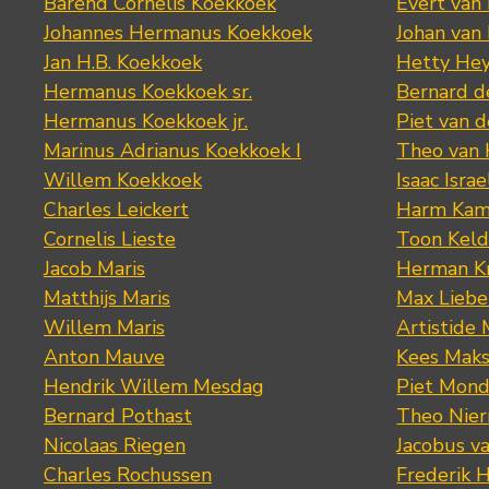
Barend Cornelis Koekkoek
Evert van
Johannes Hermanus Koekkoek
Johan van
Jan H.B. Koekkoek
Hetty Hey
Hermanus Koekkoek sr.
Bernard 
Hermanus Koekkoek jr.
Piet van 
Marinus Adrianus Koekkoek I
Theo van
Willem Koekkoek
Isaac Israe
Charles Leickert
Harm Kam
Cornelis Lieste
Toon Keld
Jacob Maris
Herman K
Matthijs Maris
Max Lieb
Willem Maris
Artistide 
Anton Mauve
Kees Mak
Hendrik Willem Mesdag
Piet Mond
Bernard Pothast
Theo Nier
Nicolaas Riegen
Jacobus v
Charles Rochussen
Frederik 