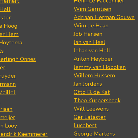
Henri Le Fauconnier
 Hemert
Wim Gerritsen
 Hell
Adriaan Herman Gouwe
ster
Wim de Haan
de Hoog
Job Hansen
der Hem
Jan van Heel
 Hoytema
Johan van Hell
ls
Anton Heyboer
erlingh Onnes
Jemmy van Hoboken
er
Willem Hussem
ruyder
Jan Jordens
ermann
Otto B. de Kat
Maillol
Theo Kurpershoek
s
Will Leewens
riaan
Ger Lataster
meijer
Lucebert
an Looy
George Martens
Hendrik Kaemmerer