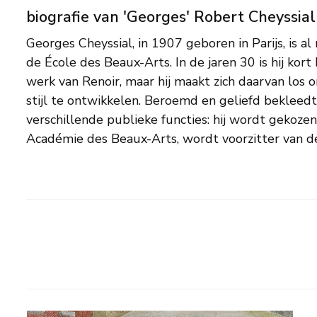
biografie van 'Georges' Robert Cheyssial
Georges Cheyssial, in 1907 geboren in Parijs, is al
Francais en van de Cinq Académies en wordt con
de École des Beaux-Arts. In de jaren 30 is hij kor
Henner in Parijs. Het oeuvre van Cheyssial omvat
werk van Renoir, maar hij maakt zich daarvan los
met kinderen, landschappen en bloemst
stijl te ontwikkelen. Beroemd en geliefd bekleedt 
genrevoorstellingen en balletscènes op en acht
verschillende publieke functies: hij wordt gekozen
Académie des Beaux-Arts, wordt voorzitter van de