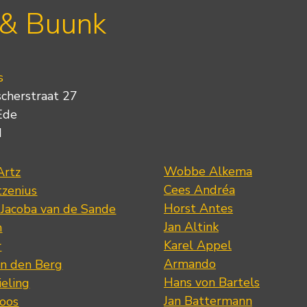
 & Buunk
s
scherstraat 27
Ede
d
Wobbe Alkema
Artz
Cees Andréa
tzenius
Horst Antes
 Jacoba van de Sande
Jan Altink
n
Karel Appel
r
Armando
n den Berg
Hans von Bartels
eling
Jan Battermann
loos