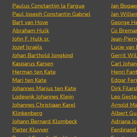
Paulus Constantijn la Fargue
Jan Bogae
Paul Joseph Constantin Gabriel
Jan Wille
Bart van Hove
George He
Abraham Hulk
Co Brema
John F. Hulk sr.
Jean-Pier
Jozef Israëls
Lucie van 
Johan Barthold Jongkind
Gerrit Wil
Kasparus Karsen
Carl Joha
Herman ten Kate
Henri Fan
Mari ten Kate
Edgar Fer
Johannes Marius ten Kate
Dirk Filars
Lodewijk Johannes Kleijn
Leo Geste
Johannes Christiaan Karel
Arnold Ma
Klinkenberg
Albert Gu
Johann Bernard Klombeck
Adriana J
Pieter Kluyver
Ferdinand