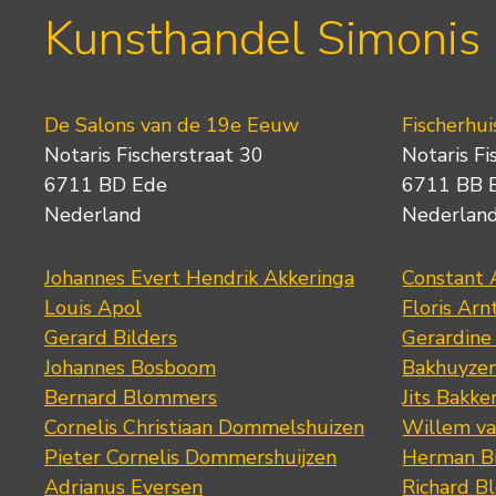
Kunsthandel Simonis
De Salons van de 19e Eeuw
Fischerhui
Notaris Fischerstraat 30
Notaris Fi
6711 BD Ede
6711 BB 
Nederland
Nederlan
Johannes Evert Hendrik Akkeringa
Constant 
Louis Apol
Floris Arn
Gerard Bilders
Gerardine
Johannes Bosboom
Bakhuyze
Bernard Blommers
Jits Bakke
Cornelis Christiaan Dommelshuizen
Willem va
Pieter Cornelis Dommershuijzen
Herman Bi
Adrianus Eversen
Richard B