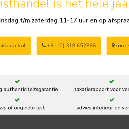
sthandel is het hele ja
insdag t/m zaterdag 11-17 uur en op afspra
isbuunk.nl
+31 (0) 318 652888
route
g authenticiteitsgarantie
taxatierapport voor ve
we of originele lijst
advies interieur en ver