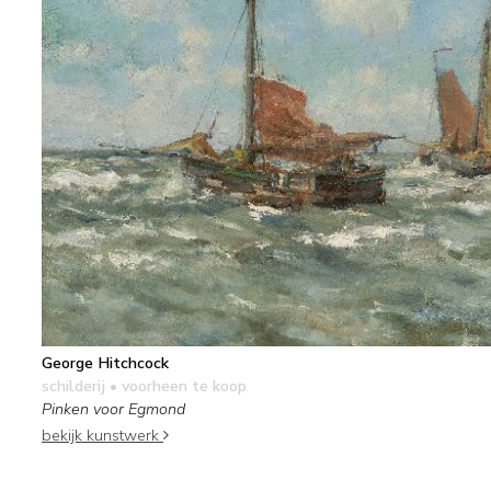
George Hitchcock
schilderij
• voorheen te koop
Pinken voor Egmond
bekijk kunstwerk