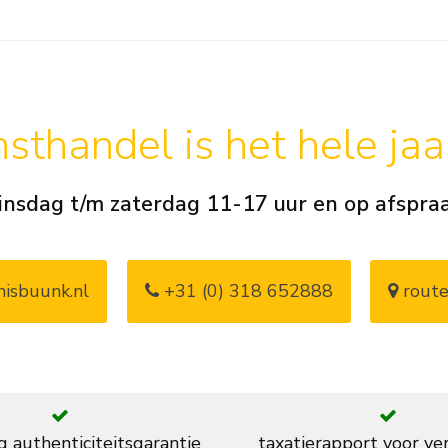
sthandel is het hele ja
insdag t/m zaterdag 11-17 uur en op afspra
isbuunk.nl
+31 (0) 318 652888
route
g authenticiteitsgarantie
taxatierapport voor ve