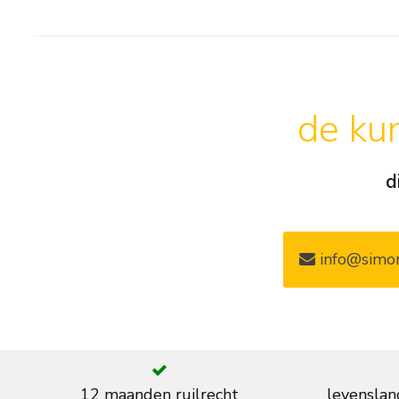
de kun
d
info@simon
12 maanden ruilrecht
levenslan