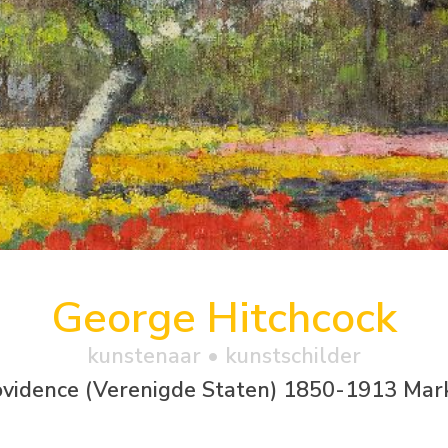
George Hitchcock
kunstenaar • kunstschilder
ovidence (Verenigde Staten) 1850-1913 Mar