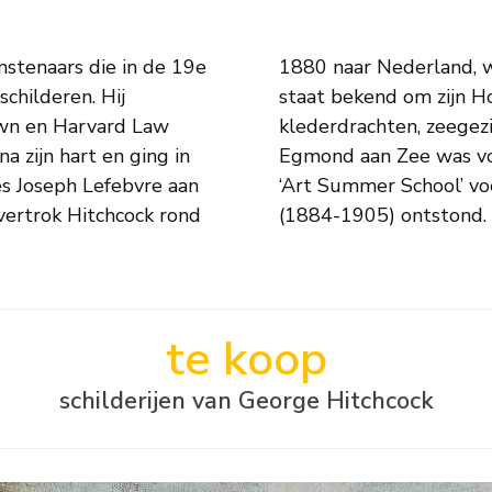
stenaars die in de 19e
g van Mesdag. Hitchcock
childeren. Hij
 schilderachtige
own en Harvard Law
velden. Het rustige
a zijn hart en ging in
 Hij opende daar een
es Joseph Lefebvre aan
uit de Egmondse school
 vertrok Hitchcock rond
(1884-1905) ontstond.
te koop
schilderijen van George Hitchcock