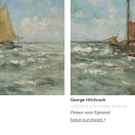
George Hitchcock
schilderij
• voorheen te koop
Pinken voor Egmond
bekijk kunstwerk