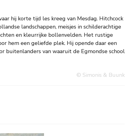
© Simonis & Buunk