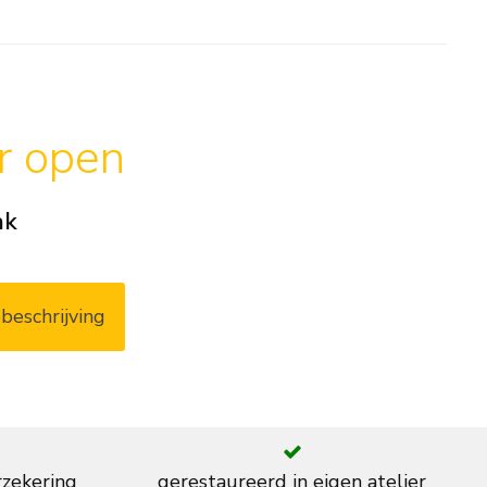
ar open
ak
beschrijving
rzekering
gerestaureerd in eigen atelier