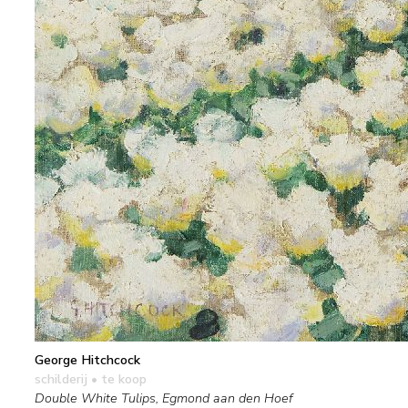
George Hitchcock
schilderij
• te koop
Double White Tulips, Egmond aan den Hoef