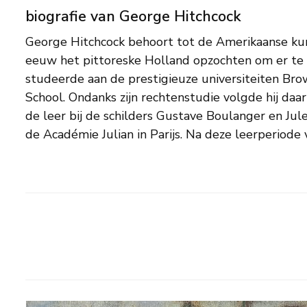
biografie van George Hitchcock
George Hitchcock behoort tot de Amerikaanse kun
1880 naar Nederland, waar hij korte tijd les kree
eeuw het pittoreske Holland opzochten om er te s
staat bekend om zijn Hollandse landschappen, meisjes in
studeerde aan de prestigieuze universiteiten Br
klederdrachten, zeegezichten en kleurrijke bollen
School. Ondanks zijn rechtenstudie volgde hij daarn
Egmond aan Zee was voor hem een geliefde plek.
de leer bij de schilders Gustave Boulanger en Jul
‘Art Summer School’ voor buitenlanders van waar
de Académie Julian in Parijs. Na deze leerperiode