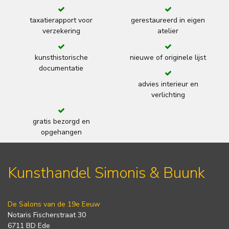
taxatierapport voor
gerestaureerd in eigen
verzekering
atelier
kunsthistorische
nieuwe of originele lijst
documentatie
advies interieur en
verlichting
gratis bezorgd en
opgehangen
Kunsthandel Simonis & Buunk
De Salons van de 19e Eeuw
Notaris Fischerstraat 30
6711 BD Ede