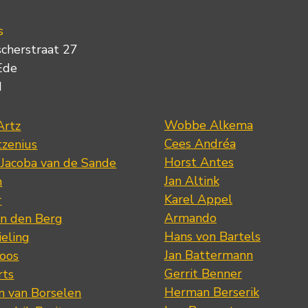
s
scherstraat 27
Ede
d
Wobbe Alkema
Artz
Cees Andréa
tzenius
Horst Antes
 Jacoba van de Sande
Jan Altink
n
Karel Appel
r
Armando
n den Berg
Hans von Bartels
eling
Jan Battermann
loos
Gerrit Benner
rts
Herman Berserik
m van Borselen