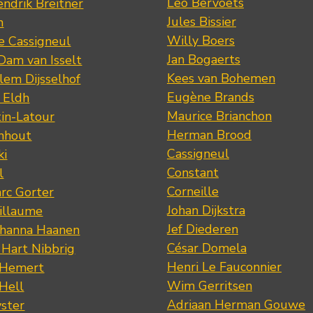
Leo Bervoets
ndrik Breitner
Jules Bissier
n
Willy Boers
re Cassigneul
Jan Bogaerts
Dam van Isselt
Kees van Bohemen
lem Dijsselhof
Eugène Brands
n Eldh
Maurice Brianchon
tin-Latour
Herman Brood
nhout
Cassigneul
ki
Constant
l
Corneille
rc Gorter
Johan Dijkstra
illaume
Jef Diederen
ohanna Haanen
César Domela
 Hart Nibbrig
Henri Le Fauconnier
 Hemert
Wim Gerritsen
 Hell
Adriaan Herman Gouwe
ster