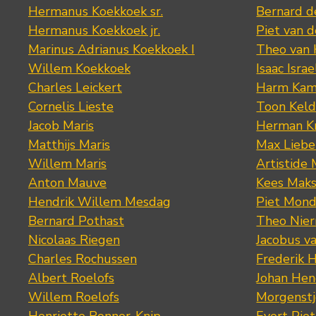
Hermanus Koekkoek sr.
Bernard 
Hermanus Koekkoek jr.
Piet van 
Marinus Adrianus Koekkoek I
Theo van
Willem Koekkoek
Isaac Israe
Charles Leickert
Harm Kam
Cornelis Lieste
Toon Keld
Jacob Maris
Herman K
Matthijs Maris
Max Lieb
Willem Maris
Artistide 
Anton Mauve
Kees Mak
Hendrik Willem Mesdag
Piet Mond
Bernard Pothast
Theo Nier
Nicolaas Riegen
Jacobus v
Charles Rochussen
Frederik 
Albert Roelofs
Johan Hen
Willem Roelofs
Morgenst
Henriette Ronner-Knip
Evert Piet