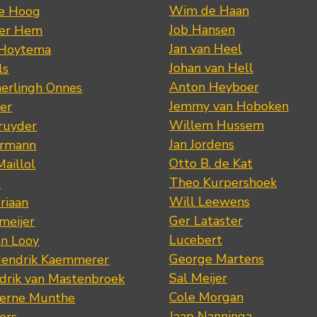
Wim de Haan
de Hoog
Job Hansen
der Hem
Jan van Heel
 Hoytema
Johan van Hell
ls
Anton Heyboer
erlingh Onnes
Jemmy van Hoboken
er
Willem Hussem
ruyder
Jan Jordens
ermann
Otto B. de Kat
Maillol
Theo Kurpershoek
s
Will Leewens
riaan
Ger Lataster
meijer
Lucebert
an Looy
George Martens
Hendrik Kaemmerer
Sal Meijer
drik van Mastenbroek
Cole Morgan
jerne Munthe
Jaap Nanninga
ers