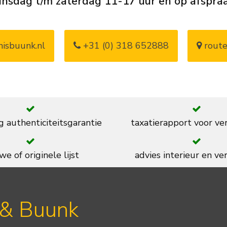
insdag t/m zaterdag 11-17 uur en op afspra
isbuunk.nl
+31 (0) 318 652888
route
g authenticiteitsgarantie
taxatierapport voor ve
we of originele lijst
advies interieur en ver
 & Buunk