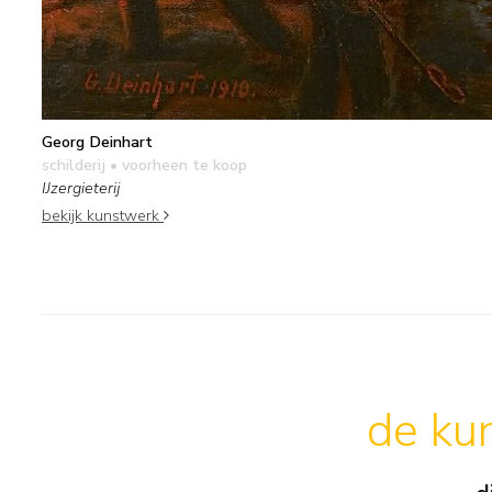
Georg Deinhart
schilderij
• voorheen te koop
IJzergieterij
bekijk kunstwerk
de kun