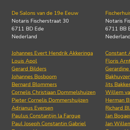
De Salons van de 19e Eeuw
Fischerhui
Notaris Fischerstraat 30
Notaris Fi
6711 BD Ede
6711 BB 
Nederland
Nederlan
Johannes Evert Hendrik Akkeringa
Constant 
Louis Apol
Floris Arn
Gerard Bilders
Gerardine
Johannes Bosboom
Bakhuyze
Bernard Blommers
Jits Bakke
Cornelis Christiaan Dommelshuizen
Willem va
Pieter Cornelis Dommershuijzen
Herman Bi
Adrianus Eversen
Richard B
Paulus Constantijn la Fargue
Jan Bogae
Paul Joseph Constantin Gabriel
Jan Wille