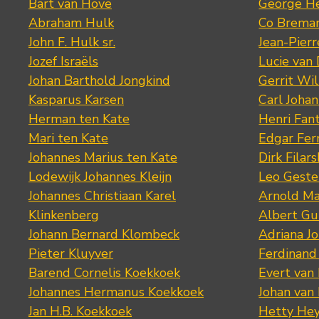
Bart van Hove
George He
Abraham Hulk
Co Brema
John F. Hulk sr.
Jean-Pier
Jozef Israëls
Lucie van 
Johan Barthold Jongkind
Gerrit Wil
Kasparus Karsen
Carl Joha
Herman ten Kate
Henri Fan
Mari ten Kate
Edgar Fer
Johannes Marius ten Kate
Dirk Filars
Lodewijk Johannes Kleijn
Leo Geste
Johannes Christiaan Karel
Arnold Ma
Klinkenberg
Albert Gu
Johann Bernard Klombeck
Adriana J
Pieter Kluyver
Ferdinand
Barend Cornelis Koekkoek
Evert van
Johannes Hermanus Koekkoek
Johan van
Jan H.B. Koekkoek
Hetty Hey