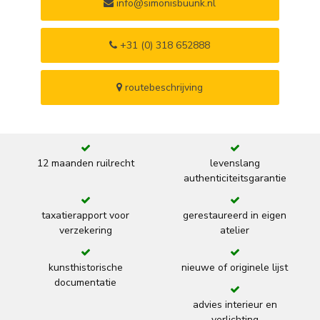
info@simonisbuunk.nl
+31 (0) 318 652888
routebeschrijving
12 maanden ruilrecht
levenslang
authenticiteitsgarantie
taxatierapport voor
gerestaureerd in eigen
verzekering
atelier
kunsthistorische
nieuwe of originele lijst
documentatie
advies interieur en
verlichting