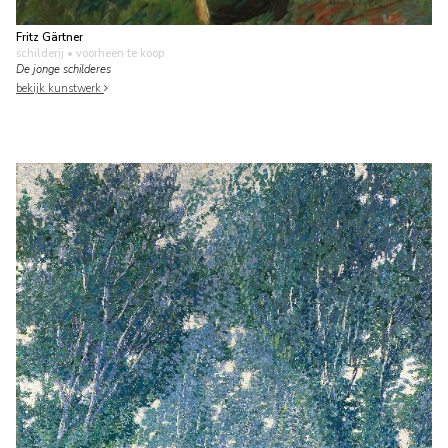
Fritz Gärtner
schilderij
• voorheen te koop
De jonge schilderes
bekijk kunstwerk