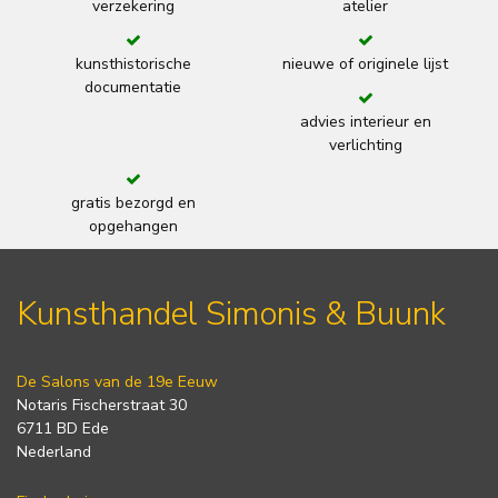
verzekering
atelier
kunsthistorische
nieuwe of originele lijst
documentatie
advies interieur en
verlichting
gratis bezorgd en
opgehangen
Kunsthandel Simonis & Buunk
De Salons van de 19e Eeuw
Notaris Fischerstraat 30
6711 BD Ede
Nederland