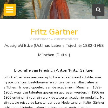
Fritz Gärtner
kunstenaar • kunstschilder
Aussig a/d Elbe (Ustí nad Labem, Tsjechië) 1882-1958
München (Duitsl.)
biografie van Friedrich Anton 'Fritz' Gärtner
Fritz Gärtner was een veelzijdig kunstenaar: naast schilder was
hij ook graficus, beeldhouwer en ontwerper van illustraties en
affiches. Hij werd opgeleid aan de academie in München (1899-
1908), waar zijn talenten gezien en geprezen werden: in 1906 en
1908 ontving hij voor zijn werk de zilveren academie-medaille. Na
zijn studie reisde de kunstenaar door Nederland en Italië. Gärtner
schilderde historiestukken, landschappen, portretten en